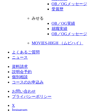
OB／OGメッセージ
受賞歴
みせる
OB／OG実績
就職実績
OB／OGメッセージ
MOVIES-HIGH （ムビハイ）
よくあるご質問
ニュース
資料請求
説明会予約
個別相談
コースのお申込み
お問い合わせ
プライバシーポリシー
X
Instagram