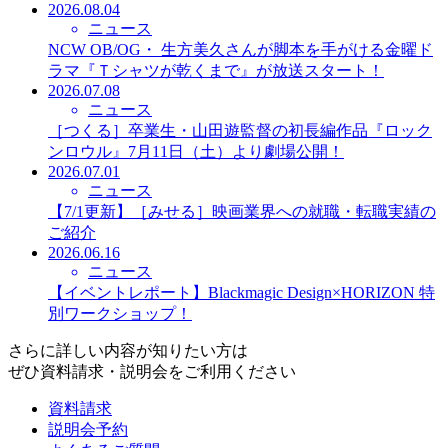
2026.08.04
ニュース
NCW OB/OG・ 生方美久さんが脚本を手がける金曜ド
ラマ『Ｔシャツが乾くまで』が放送スタート！
2026.07.08
ニュース
［つくる］卒業生・山田遊監督の初長編作品『ロック
ンロウル』7月11日（土）より劇場公開！
2026.07.01
ニュース
【7/1更新】［みせる］映画業界への就職・転職実績の
ご紹介
2026.06.16
ニュース
【イベントレポート】Blackmagic Design×HORIZON 特
別ワークショップ！
さらに詳しい内容が知りたい方は
ぜひ資料請求・説明会をご利用ください
資料請求
説明会予約