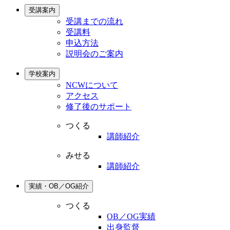
受講案内
受講までの流れ
受講料
申込方法
説明会のご案内
学校案内
NCWについて
アクセス
修了後のサポート
つくる
講師紹介
みせる
講師紹介
実績・OB／OG紹介
つくる
OB／OG実績
出身監督