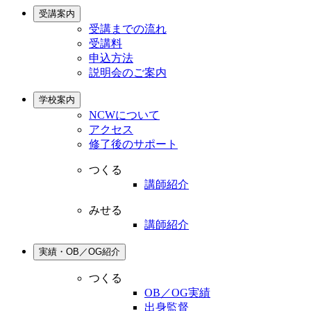
受講案内
受講までの流れ
受講料
申込方法
説明会のご案内
学校案内
NCWについて
アクセス
修了後のサポート
つくる
講師紹介
みせる
講師紹介
実績・OB／OG紹介
つくる
OB／OG実績
出身監督