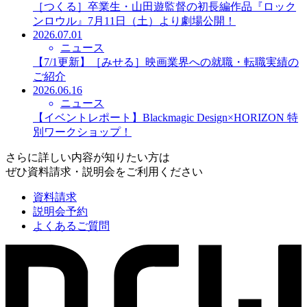
［つくる］卒業生・山田遊監督の初長編作品『ロック
ンロウル』7月11日（土）より劇場公開！
2026.07.01
ニュース
【7/1更新】［みせる］映画業界への就職・転職実績の
ご紹介
2026.06.16
ニュース
【イベントレポート】Blackmagic Design×HORIZON 特
別ワークショップ！
さらに詳しい内容が知りたい方は
ぜひ資料請求・説明会をご利用ください
資料請求
説明会予約
よくあるご質問