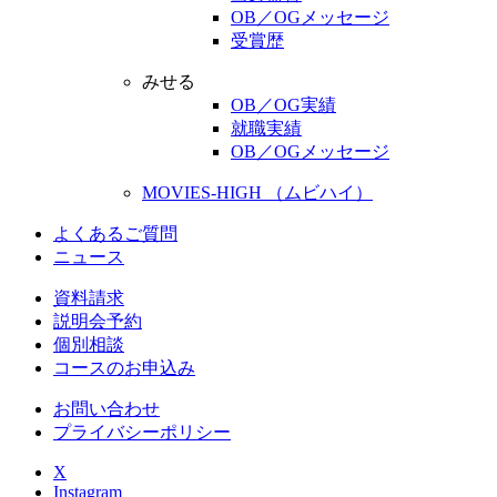
OB／OGメッセージ
受賞歴
みせる
OB／OG実績
就職実績
OB／OGメッセージ
MOVIES-HIGH （ムビハイ）
よくあるご質問
ニュース
資料請求
説明会予約
個別相談
コースのお申込み
お問い合わせ
プライバシーポリシー
X
Instagram