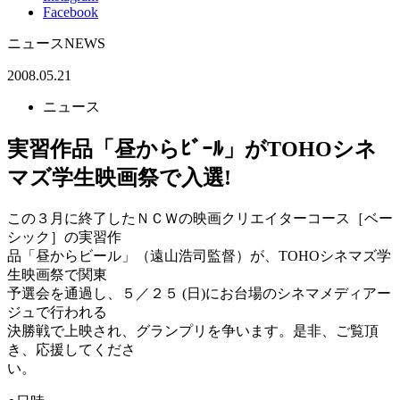
Facebook
ニュース
NEWS
2008.05.21
ニュース
実習作品「昼からﾋﾞｰﾙ」がTOHOシネ
マズ学生映画祭で入選!
この３月に終了したＮＣＷの映画クリエイターコース［ベー
シック］の実習作
品「昼からビール」（遠山浩司監督）が、TOHOシネマズ学
生映画祭で関東
予選会を通過し、５／２５ (日)にお台場のシネマメディアー
ジュで行われる
決勝戦で上映され、グランプリを争います。是非、ご覧頂
き、応援してくださ
い。