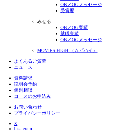
OB／OGメッセージ
受賞歴
みせる
OB／OG実績
就職実績
OB／OGメッセージ
MOVIES-HIGH （ムビハイ）
よくあるご質問
ニュース
資料請求
説明会予約
個別相談
コースのお申込み
お問い合わせ
プライバシーポリシー
X
Instagram