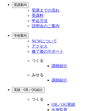
受講案内
受講までの流れ
受講料
申込方法
説明会のご案内
学校案内
NCWについて
アクセス
修了後のサポート
つくる
講師紹介
みせる
講師紹介
実績・OB／OG紹介
つくる
OB／OG実績
出身監督