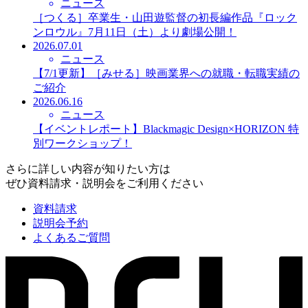
ニュース
［つくる］卒業生・山田遊監督の初長編作品『ロック
ンロウル』7月11日（土）より劇場公開！
2026.07.01
ニュース
【7/1更新】［みせる］映画業界への就職・転職実績の
ご紹介
2026.06.16
ニュース
【イベントレポート】Blackmagic Design×HORIZON 特
別ワークショップ！
さらに詳しい内容が知りたい方は
ぜひ資料請求・説明会をご利用ください
資料請求
説明会予約
よくあるご質問