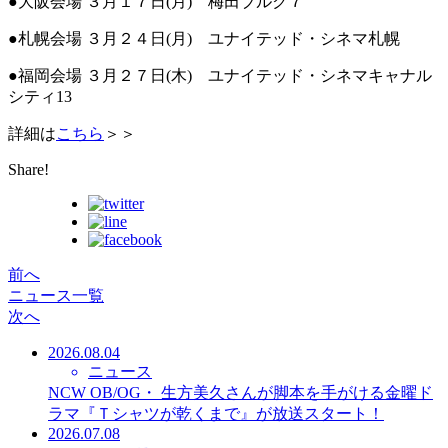
●大阪会場 ３月１７日(月) 梅田ブルク７
●札幌会場 ３月２４日(月) ユナイテッド・シネマ札幌
●福岡会場 ３月２７日(木) ユナイテッド・シネマキャナル
シティ13
詳細は
こちら
＞＞
Share!
前へ
ニュース一覧
次へ
2026.08.04
ニュース
NCW OB/OG・ 生方美久さんが脚本を手がける金曜ド
ラマ『Ｔシャツが乾くまで』が放送スタート！
2026.07.08