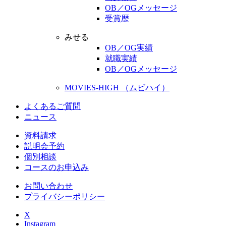
OB／OGメッセージ
受賞歴
みせる
OB／OG実績
就職実績
OB／OGメッセージ
MOVIES-HIGH （ムビハイ）
よくあるご質問
ニュース
資料請求
説明会予約
個別相談
コースのお申込み
お問い合わせ
プライバシーポリシー
X
Instagram