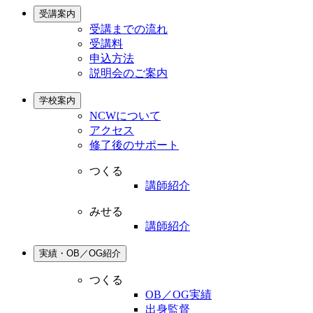
受講案内
受講までの流れ
受講料
申込方法
説明会のご案内
学校案内
NCWについて
アクセス
修了後のサポート
つくる
講師紹介
みせる
講師紹介
実績・OB／OG紹介
つくる
OB／OG実績
出身監督