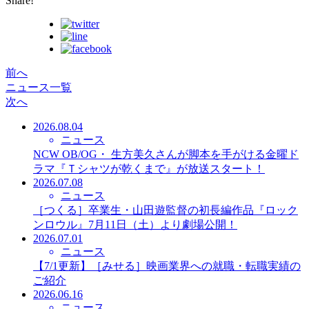
Share!
前へ
ニュース一覧
次へ
2026.08.04
ニュース
NCW OB/OG・ 生方美久さんが脚本を手がける金曜ド
ラマ『Ｔシャツが乾くまで』が放送スタート！
2026.07.08
ニュース
［つくる］卒業生・山田遊監督の初長編作品『ロック
ンロウル』7月11日（土）より劇場公開！
2026.07.01
ニュース
【7/1更新】［みせる］映画業界への就職・転職実績の
ご紹介
2026.06.16
ニュース