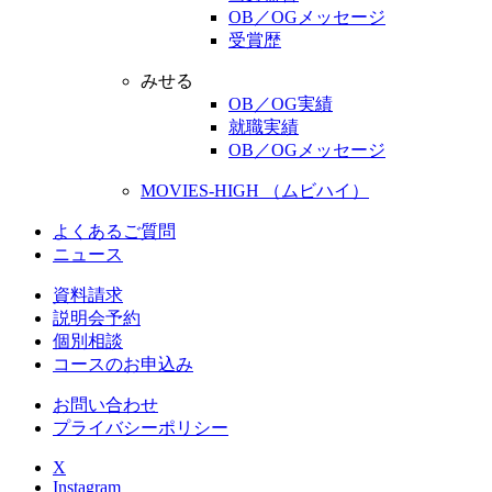
OB／OGメッセージ
受賞歴
みせる
OB／OG実績
就職実績
OB／OGメッセージ
MOVIES-HIGH （ムビハイ）
よくあるご質問
ニュース
資料請求
説明会予約
個別相談
コースのお申込み
お問い合わせ
プライバシーポリシー
X
Instagram