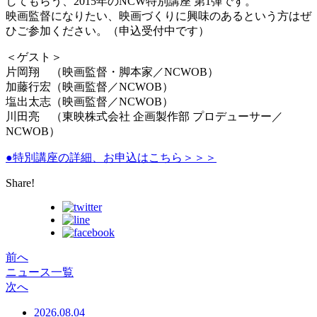
してもらう、2015年のNCW特別講座 第1弾です。
映画監督になりたい、映画づくりに興味のあるという方はぜ
ひご参加ください。（申込受付中です）
＜ゲスト＞
片岡翔 （映画監督・脚本家／NCWOB）
加藤行宏（映画監督／NCWOB）
塩出太志（映画監督／NCWOB）
川田亮 （東映株式会社 企画製作部 プロデューサー／
NCWOB）
●特別講座の詳細、お申込はこちら＞＞＞
Share!
前へ
ニュース一覧
次へ
2026.08.04