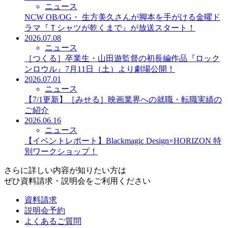
ニュース
NCW OB/OG・ 生方美久さんが脚本を手がける金曜ド
ラマ『Ｔシャツが乾くまで』が放送スタート！
2026.07.08
ニュース
［つくる］卒業生・山田遊監督の初長編作品『ロック
ンロウル』7月11日（土）より劇場公開！
2026.07.01
ニュース
【7/1更新】［みせる］映画業界への就職・転職実績の
ご紹介
2026.06.16
ニュース
【イベントレポート】Blackmagic Design×HORIZON 特
別ワークショップ！
さらに詳しい内容が知りたい方は
ぜひ資料請求・説明会をご利用ください
資料請求
説明会予約
よくあるご質問