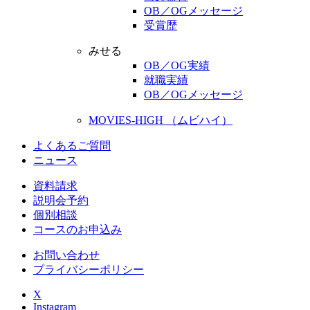
OB／OGメッセージ
受賞歴
みせる
OB／OG実績
就職実績
OB／OGメッセージ
MOVIES-HIGH （ムビハイ）
よくあるご質問
ニュース
資料請求
説明会予約
個別相談
コースのお申込み
お問い合わせ
プライバシーポリシー
X
Instagram