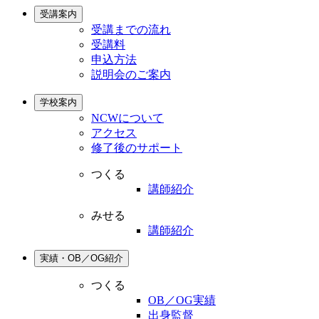
受講案内
受講までの流れ
受講料
申込方法
説明会のご案内
学校案内
NCWについて
アクセス
修了後のサポート
つくる
講師紹介
みせる
講師紹介
実績・OB／OG紹介
つくる
OB／OG実績
出身監督