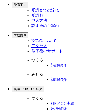
受講案内
受講までの流れ
受講料
申込方法
説明会のご案内
学校案内
NCWについて
アクセス
修了後のサポート
つくる
講師紹介
みせる
講師紹介
実績・OB／OG紹介
つくる
OB／OG実績
出身監督