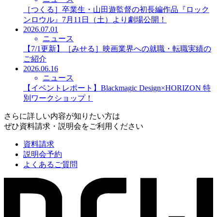
［つくる］卒業生・山田遊監督の初長編作品『ロック
ンロウル』7月11日（土）より劇場公開！
2026.07.01
ニュース
【7/1更新】［みせる］映画業界への就職・転職実績の
ご紹介
2026.06.16
ニュース
【イベントレポート】Blackmagic Design×HORIZON 特
別ワークショップ！
さらに詳しい内容が知りたい方は
ぜひ資料請求・説明会をご利用ください
資料請求
説明会予約
よくあるご質問