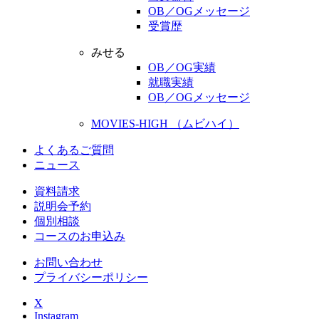
OB／OGメッセージ
受賞歴
みせる
OB／OG実績
就職実績
OB／OGメッセージ
MOVIES-HIGH （ムビハイ）
よくあるご質問
ニュース
資料請求
説明会予約
個別相談
コースのお申込み
お問い合わせ
プライバシーポリシー
X
Instagram