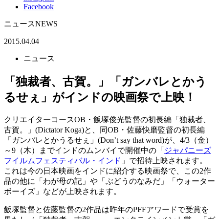
Facebook
ニュース
NEWS
2015.04.04
ニュース
「独裁者、古賀。」「ガンバレとかう
るせぇ」がインドの映画祭で上映！
クリエイターコースOB・飯塚俊光監督の初長編「独裁者、
古賀。」(Dictator Koga)と、同OB・佐藤快磨監督の初長編
「ガンバレとかうるせぇ」(Don’t say that word)が、4/3（金）
～9（木）までインドのムンバイで開催中の「
ジャパニーズ
フイルムフェスティバル・インド
」で招待上映されます。
これは今の日本映画をインドに紹介する映画祭で、この2作
品の他に「わが母の記」や「ぶどうのなみだ」「ウォーター
ボーイズ」などが上映されます。
飯塚監督と佐藤監督の2作品は昨年のPFFアワードで受賞を