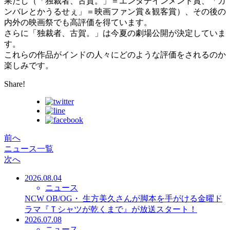
果たし（「独裁者、古賀。」＝エンタテインメント賞、「ガ
ンバレとかうるせぇ」＝映画ファン賞＆観客賞）、その後の
内外の映画祭でも高評価を得ています。
さらに「独裁者、古賀。」は今夏の劇場公開が決定していま
す。
これらの作品がインドの人々にどのような評価をされるのか
楽しみです。
Share!
前へ
ニュース一覧
次へ
2026.08.04
ニュース
NCW OB/OG・ 生方美久さんが脚本を手がける金曜ド
ラマ『Ｔシャツが乾くまで』が放送スタート！
2026.07.08
ニュース