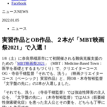
Facebook
ニュース
NEWS
2022.01.05
ニュース
実習作品とOB作品、２本が「MBT映画
祭2021」で入選！
1/8（土）に奈良県橿原市にて初開催される難病克服支援の
ための「
MBT映画祭2021
」（MBT：Medicine-Based Town：
医学を基礎とするまちづくり）で、クリエイターコース
OG・寺谷千穂監督『それでも、洗う』（映画クリエイター
コース［ベーシック］実習作品）と、同OB・木寺智裕監督
『文字盤の先に』の2本が入選しました。
『それでも、洗う』（寺谷千穂監督）では強迫性障害の主人
公を、『文字盤の先に』（木寺智裕監督）ではALS（筋萎縮
性側索硬化症）を患った主人公とその妻を、どちらも丁寧に