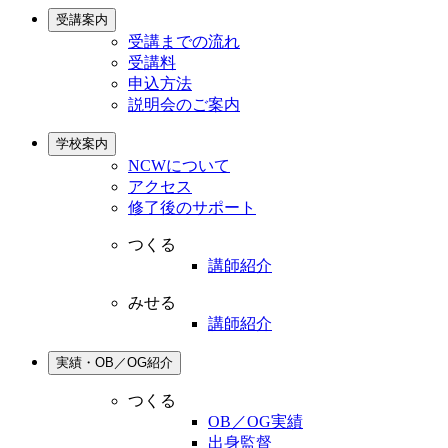
受講案内
受講までの流れ
受講料
申込方法
説明会のご案内
学校案内
NCWについて
アクセス
修了後のサポート
つくる
講師紹介
みせる
講師紹介
実績・OB／OG紹介
つくる
OB／OG実績
出身監督