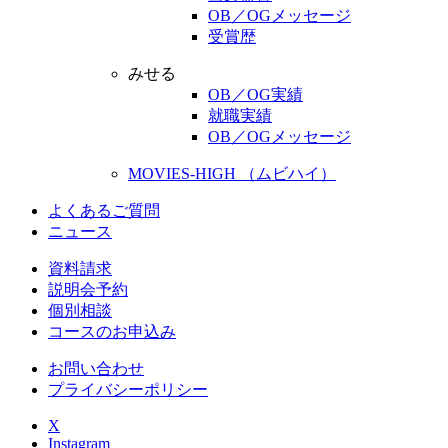
OB／OGメッセージ
受賞歴
みせる
OB／OG実績
就職実績
OB／OGメッセージ
MOVIES-HIGH （ムビハイ）
よくあるご質問
ニュース
資料請求
説明会予約
個別相談
コースのお申込み
お問い合わせ
プライバシーポリシー
X
Instagram