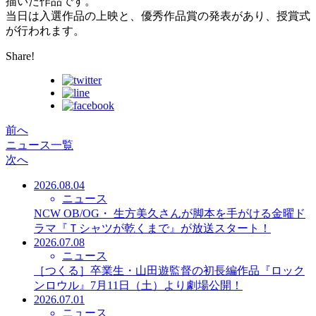
描いた作品です。
当日は入選作品の上映と、優秀作品賞の発表があり、授賞式
が行われます。
Share!
前へ
ニュース一覧
次へ
2026.08.04
ニュース
NCW OB/OG・ 生方美久さんが脚本を手がける金曜ド
ラマ『Ｔシャツが乾くまで』が放送スタート！
2026.07.08
ニュース
［つくる］卒業生・山田遊監督の初長編作品『ロック
ンロウル』7月11日（土）より劇場公開！
2026.07.01
ニュース