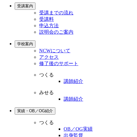
受講案内
受講までの流れ
受講料
申込方法
説明会のご案内
学校案内
NCWについて
アクセス
修了後のサポート
つくる
講師紹介
みせる
講師紹介
実績・OB／OG紹介
つくる
OB／OG実績
出身監督