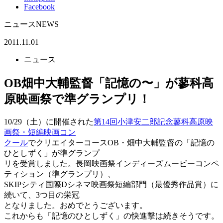
Facebook
ニュース
NEWS
2011.11.01
ニュース
OB畑中大輔監督「記憶の〜」が蓼科高
原映画祭で準グランプリ！
10/29（土）に開催された
第14回小津安二郎記念蓼科高原映
画祭・短編映画コン
クール
でクリエイターコースOB・畑中大輔監督の「記憶の
ひとしずく」が準グランプ
リを受賞しました。長岡映画祭インディーズムービーコンペ
ティション（準グランプリ）、
SKIPシティ国際Dシネマ映画祭短編部門（最優秀作品賞）に
続いて、3つ目の栄冠
となりました。おめでとうございます。
これからも「記憶のひとしずく」の快進撃は続きそうです。