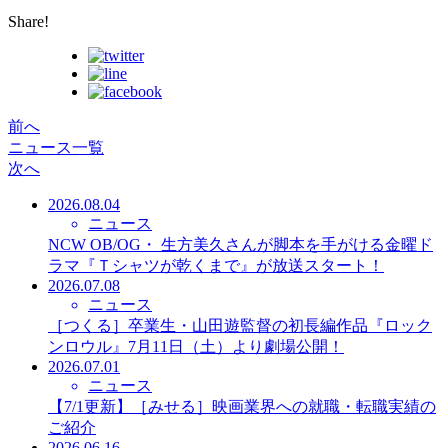
Share!
前へ
ニュース一覧
次へ
2026.08.04
ニュース
NCW OB/OG・ 生方美久さんが脚本を手がける金曜ド
ラマ『Ｔシャツが乾くまで』が放送スタート！
2026.07.08
ニュース
［つくる］卒業生・山田遊監督の初長編作品『ロック
ンロウル』7月11日（土）より劇場公開！
2026.07.01
ニュース
【7/1更新】［みせる］映画業界への就職・転職実績の
ご紹介
2026.06.16