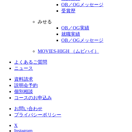
OB／OGメッセージ
受賞歴
みせる
OB／OG実績
就職実績
OB／OGメッセージ
MOVIES-HIGH （ムビハイ）
よくあるご質問
ニュース
資料請求
説明会予約
個別相談
コースのお申込み
お問い合わせ
プライバシーポリシー
X
Instagram