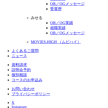
OB／OGメッセージ
受賞歴
みせる
OB／OG実績
就職実績
OB／OGメッセージ
MOVIES-HIGH （ムビハイ）
よくあるご質問
ニュース
資料請求
説明会予約
個別相談
コースのお申込み
お問い合わせ
プライバシーポリシー
X
Instagram