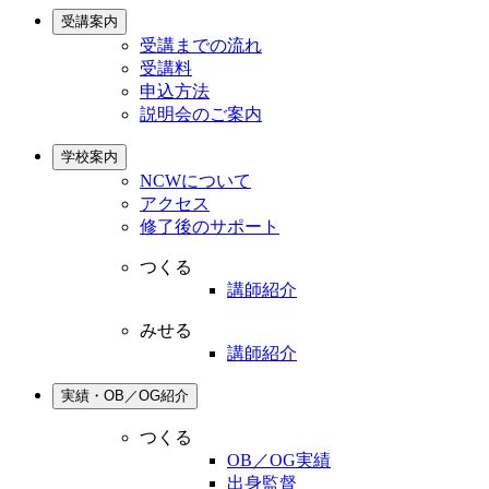
受講案内
受講までの流れ
受講料
申込方法
説明会のご案内
学校案内
NCWについて
アクセス
修了後のサポート
つくる
講師紹介
みせる
講師紹介
実績・OB／OG紹介
つくる
OB／OG実績
出身監督