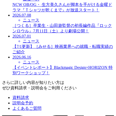
NCW OB/OG・ 生方美久さんが脚本を手がける金曜ド
ラマ『Ｔシャツが乾くまで』が放送スタート！
2026.07.08
ニュース
［つくる］卒業生・山田遊監督の初長編作品『ロック
ンロウル』7月11日（土）より劇場公開！
2026.07.01
ニュース
【7/1更新】［みせる］映画業界への就職・転職実績の
ご紹介
2026.06.16
ニュース
【イベントレポート】Blackmagic Design×HORIZON 特
別ワークショップ！
さらに詳しい内容が知りたい方は
ぜひ資料請求・説明会をご利用ください
資料請求
説明会予約
よくあるご質問