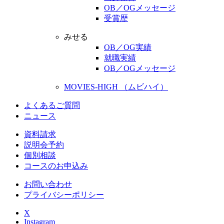
OB／OGメッセージ
受賞歴
みせる
OB／OG実績
就職実績
OB／OGメッセージ
MOVIES-HIGH （ムビハイ）
よくあるご質問
ニュース
資料請求
説明会予約
個別相談
コースのお申込み
お問い合わせ
プライバシーポリシー
X
Instagram