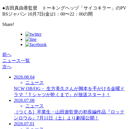
●吉田真由香監督 トーキングヘッヅ「サイコキラー」のPV
BSジャパン 10月7日(金)21：00〜22：00の間
Share!
前へ
ニュース一覧
次へ
2026.08.04
ニュース
NCW OB/OG・ 生方美久さんが脚本を手がける金曜ド
ラマ『Ｔシャツが乾くまで』が放送スタート！
2026.07.08
ニュース
［つくる］卒業生・山田遊監督の初長編作品『ロック
ンロウル』7月11日（土）より劇場公開！
2026.07.01