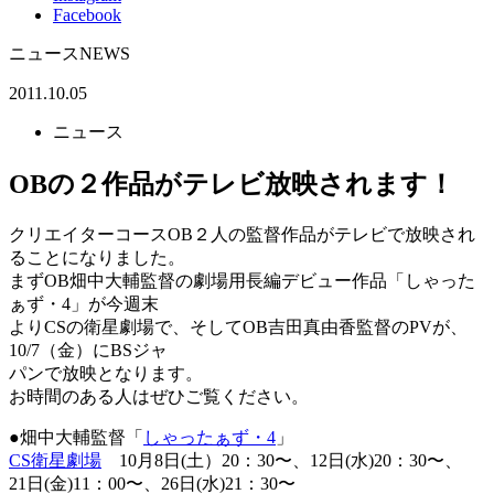
Facebook
ニュース
NEWS
2011.10.05
ニュース
OBの２作品がテレビ放映されます！
クリエイターコースOB２人の監督作品がテレビで放映され
ることになりました。
まずOB畑中大輔監督の劇場用長編デビュー作品「しゃった
ぁず・4」が今週末
よりCSの衛星劇場で、そしてOB吉田真由香監督のPVが、
10/7（金）にBSジャ
パンで放映となります。
お時間のある人はぜひご覧ください。
●畑中大輔監督「
しゃったぁず・4
」
CS衛星劇場
10月8日(土）20：30〜、12日(水)20：30〜、
21日(金)11：00〜、26日(水)21：30〜