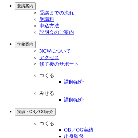
受講案内
受講までの流れ
受講料
申込方法
説明会のご案内
学校案内
NCWについて
アクセス
修了後のサポート
つくる
講師紹介
みせる
講師紹介
実績・OB／OG紹介
つくる
OB／OG実績
出身監督