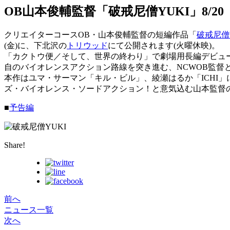
OB山本俊輔監督「破戒尼僧YUKI」8/2
クリエイターコースOB・山本俊輔監督の短編作品「
破戒尼僧
(金)に、下北沢の
トリウッド
にて公開されます(火曜休映)。
「カクトウ便／そして、世界の終わり」で劇場用長編デビュ
自のバイオレンスアクション路線を突き進む、NCWOB監督
本作はユマ・サーマン「キル・ビル」、綾瀬はるか「ICHI
ズ・バイオレンス・ソードアクション！と意気込む山本監督
■
予告編
Share!
前へ
ニュース一覧
次へ