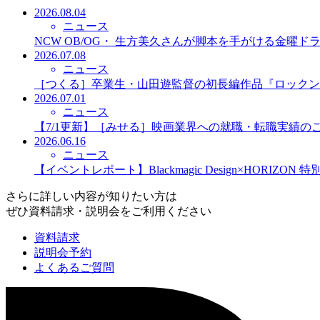
2026.08.04
ニュース
NCW OB/OG・ 生方美久さんが脚本を手がける金曜
2026.07.08
ニュース
［つくる］卒業生・山田遊監督の初長編作品『ロックン
2026.07.01
ニュース
【7/1更新】［みせる］映画業界への就職・転職実績の
2026.06.16
ニュース
【イベントレポート】Blackmagic Design×HORIZO
さらに詳しい内容が知りたい方は
ぜひ資料請求・説明会をご利用ください
資料請求
説明会予約
よくあるご質問