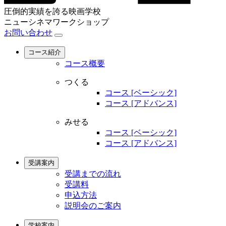
圧倒的実績を誇る映画学校
ニューシネマワークショップ
お問い合わせ
コース紹介
コース概要
つくる
コース [ベーシック]
コース [アドバンス]
みせる
コース [ベーシック]
コース [アドバンス]
受講案内
受講までの流れ
受講料
申込方法
説明会のご案内
学校案内