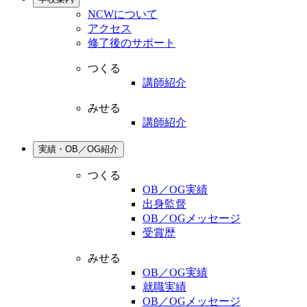
NCWについて
アクセス
修了後のサポート
つくる
講師紹介
みせる
講師紹介
実績・OB／OG紹介
つくる
OB／OG実績
出身監督
OB／OGメッセージ
受賞歴
みせる
OB／OG実績
就職実績
OB／OGメッセージ