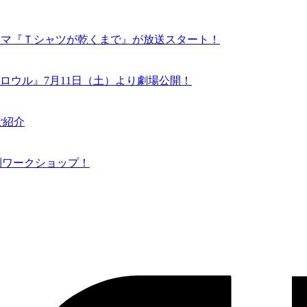
ドラマ『Ｔシャツが乾くまで』が放送スタート！
ロウル』7月11日（土）より劇場公開！
ご紹介
N 特別ワークショップ！