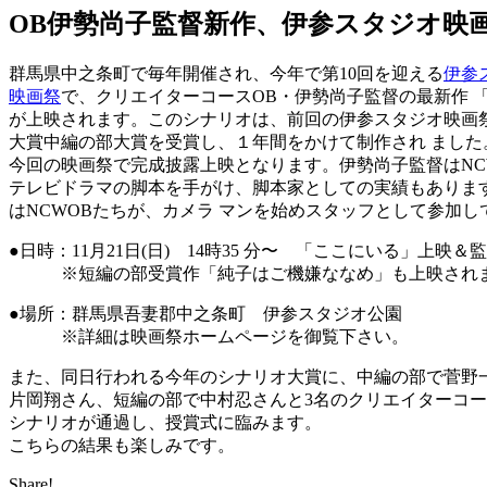
OB伊勢尚子監督新作、伊参スタジオ映
群馬県中之条町で毎年開催され、今年で第10回を迎える
伊参
映画祭
で、クリエイターコースOB・伊勢尚子監督の最新作 
が上映されます。このシナリオは、前回の伊参スタジオ映画
大賞中編の部大賞を受賞し、１年間をかけて制作され ました
今回の映画祭で完成披露上映となります。伊勢尚子監督はNC
テレビドラマの脚本を手がけ、脚本家としての実績もありま
はNCWOBたちが、カメラ マンを始めスタッフとして参加し
●日時：11月21日(日) 14時35 分〜 「ここにいる」上映
※短編の部受賞作「純子はご機嫌ななめ」も上映され
●場所：群馬県吾妻郡中之条町 伊参スタジオ公園
※詳細は映画祭ホームページを御覧下さい。
また、同日行われる今年のシナリオ大賞に、中編の部で菅野
片岡翔さん、短編の部で中村忍さんと3名のクリエイターコー
シナリオが通過し、授賞式に臨みます。
こちらの結果も楽しみです。
Share!