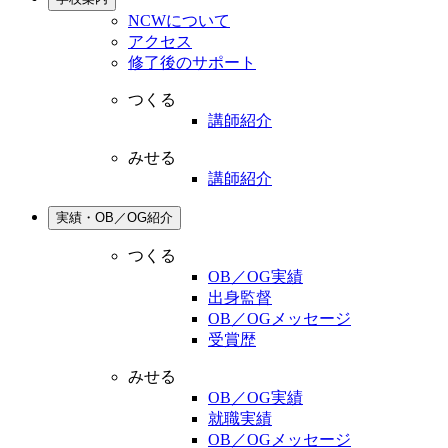
NCWについて
アクセス
修了後のサポート
つくる
講師紹介
みせる
講師紹介
実績・OB／OG紹介
つくる
OB／OG実績
出身監督
OB／OGメッセージ
受賞歴
みせる
OB／OG実績
就職実績
OB／OGメッセージ