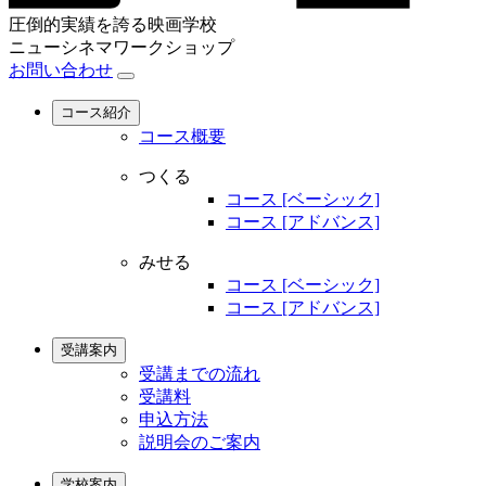
圧倒的実績を誇る映画学校
ニューシネマワークショップ
お問い合わせ
コース紹介
コース概要
つくる
コース [ベーシック]
コース [アドバンス]
みせる
コース [ベーシック]
コース [アドバンス]
受講案内
受講までの流れ
受講料
申込方法
説明会のご案内
学校案内