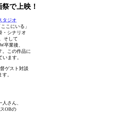
画祭で上映！
スタジオ
「ここにいる」
祭・シナリオ
。そして
W卒業後、
す。この作品に
ています。
＆監督ゲスト対談
ます。
一人さん、
スOBの