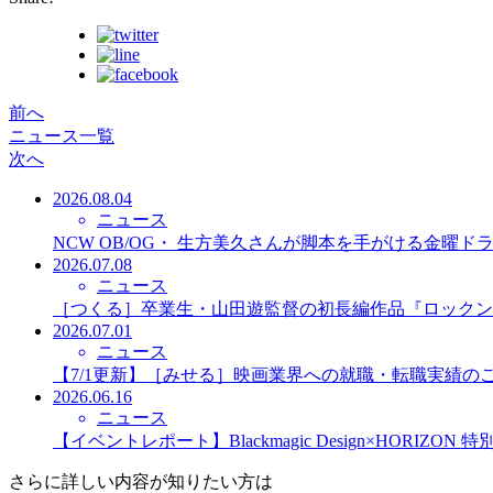
前へ
ニュース一覧
次へ
2026.08.04
ニュース
NCW OB/OG・ 生方美久さんが脚本を手がける金曜
2026.07.08
ニュース
［つくる］卒業生・山田遊監督の初長編作品『ロックン
2026.07.01
ニュース
【7/1更新】［みせる］映画業界への就職・転職実績の
2026.06.16
ニュース
【イベントレポート】Blackmagic Design×HORIZO
さらに詳しい内容が知りたい方は