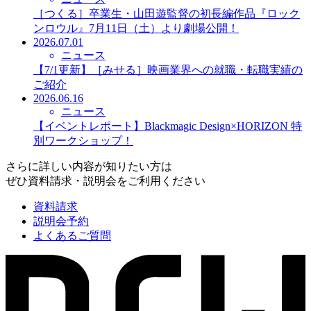
［つくる］卒業生・山田遊監督の初長編作品『ロック
ンロウル』7月11日（土）より劇場公開！
2026.07.01
ニュース
【7/1更新】［みせる］映画業界への就職・転職実績の
ご紹介
2026.06.16
ニュース
【イベントレポート】Blackmagic Design×HORIZON 特
別ワークショップ！
さらに詳しい内容が知りたい方は
ぜひ資料請求・説明会をご利用ください
資料請求
説明会予約
よくあるご質問