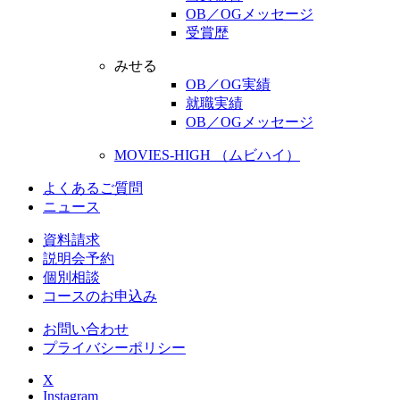
OB／OGメッセージ
受賞歴
みせる
OB／OG実績
就職実績
OB／OGメッセージ
MOVIES-HIGH （ムビハイ）
よくあるご質問
ニュース
資料請求
説明会予約
個別相談
コースのお申込み
お問い合わせ
プライバシーポリシー
X
Instagram