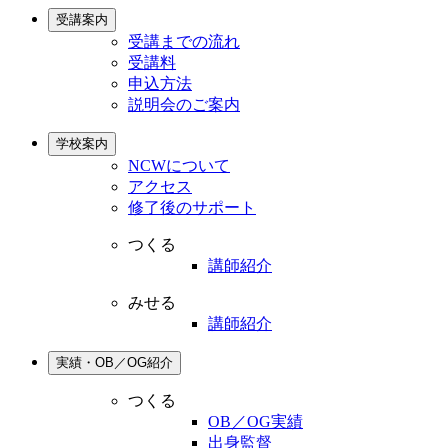
受講案内
受講までの流れ
受講料
申込方法
説明会のご案内
学校案内
NCWについて
アクセス
修了後のサポート
つくる
講師紹介
みせる
講師紹介
実績・OB／OG紹介
つくる
OB／OG実績
出身監督