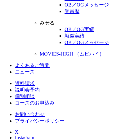
OB／OGメッセージ
受賞歴
みせる
OB／OG実績
就職実績
OB／OGメッセージ
MOVIES-HIGH （ムビハイ）
よくあるご質問
ニュース
資料請求
説明会予約
個別相談
コースのお申込み
お問い合わせ
プライバシーポリシー
X
Instagram