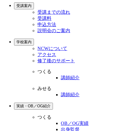
受講案内
受講までの流れ
受講料
申込方法
説明会のご案内
学校案内
NCWについて
アクセス
修了後のサポート
つくる
講師紹介
みせる
講師紹介
実績・OB／OG紹介
つくる
OB／OG実績
出身監督