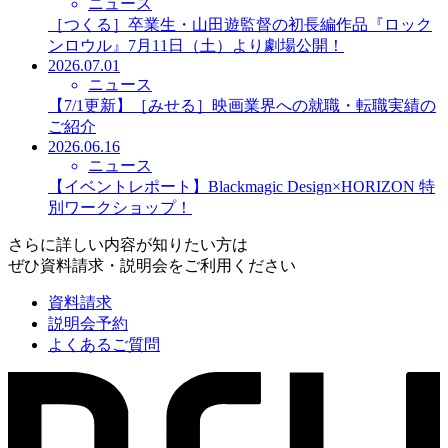
ニュース
［つくる］卒業生・山田遊監督の初長編作品『ロック
ンロウル』7月11日（土）より劇場公開！
2026.07.01
ニュース
【7/1更新】［みせる］映画業界への就職・転職実績の
ご紹介
2026.06.16
ニュース
【イベントレポート】Blackmagic Design×HORIZON 特
別ワークショップ！
さらに詳しい内容が知りたい方は
ぜひ資料請求・説明会をご利用ください
資料請求
説明会予約
よくあるご質問