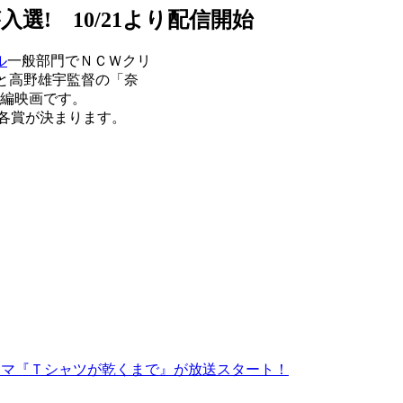
選! 10/21より配信開始
ル
一般部門でＮＣＷクリ
ey」と高野雄宇監督の「奈
短編映画です。
ど各賞が決まります。
ドラマ『Ｔシャツが乾くまで』が放送スタート！