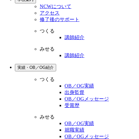
NCWについて
アクセス
修了後のサポート
つくる
講師紹介
みせる
講師紹介
実績・OB／OG紹介
つくる
OB／OG実績
出身監督
OB／OGメッセージ
受賞歴
みせる
OB／OG実績
就職実績
OB／OGメッセージ