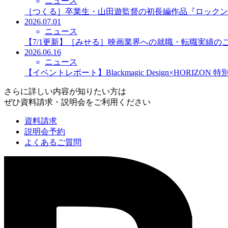
ニュース
［つくる］卒業生・山田遊監督の初長編作品『ロックン
2026.07.01
ニュース
【7/1更新】［みせる］映画業界への就職・転職実績の
2026.06.16
ニュース
【イベントレポート】Blackmagic Design×HORIZO
さらに詳しい内容が知りたい方は
ぜひ資料請求・説明会をご利用ください
資料請求
説明会予約
よくあるご質問