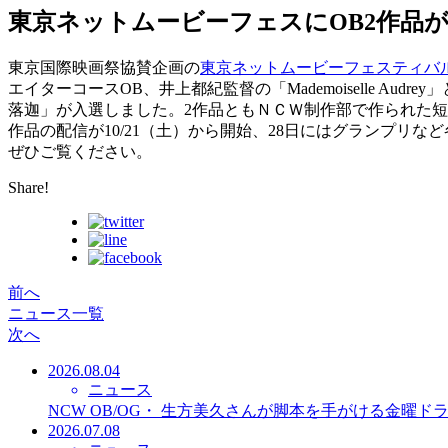
東京ネットムービーフェスにOB2作品が入
東京国際映画祭協賛企画の
東京ネットムービーフェスティバ
エイターコースOB、井上都紀監督の「Mademoiselle Audr
落迦」が入選しました。2作品ともＮＣＷ制作部で作られた
作品の配信が10/21（土）から開始、28日にはグランプリな
ぜひご覧ください。
Share!
前へ
ニュース一覧
次へ
2026.08.04
ニュース
NCW OB/OG・ 生方美久さんが脚本を手がける金曜
2026.07.08