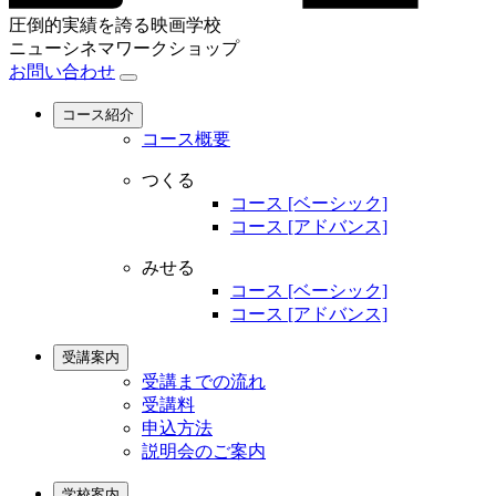
圧倒的実績を誇る映画学校
ニューシネマワークショップ
お問い合わせ
コース紹介
コース概要
つくる
コース [ベーシック]
コース [アドバンス]
みせる
コース [ベーシック]
コース [アドバンス]
受講案内
受講までの流れ
受講料
申込方法
説明会のご案内
学校案内