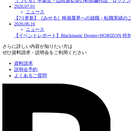
［つくる］卒業生・山田遊監督の初長編作品『ロックン
2026.07.01
ニュース
【7/1更新】［みせる］映画業界への就職・転職実績の
2026.06.16
ニュース
【イベントレポート】Blackmagic Design×HORIZO
さらに詳しい内容が知りたい方は
ぜひ資料請求・説明会をご利用ください
資料請求
説明会予約
よくあるご質問