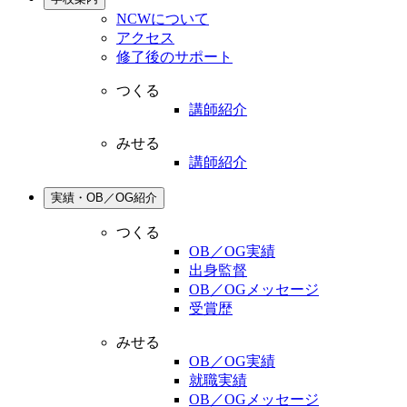
NCWについて
アクセス
修了後のサポート
つくる
講師紹介
みせる
講師紹介
実績・OB／OG紹介
つくる
OB／OG実績
出身監督
OB／OGメッセージ
受賞歴
みせる
OB／OG実績
就職実績
OB／OGメッセージ