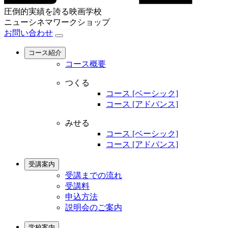
圧倒的実績を誇る映画学校
ニューシネマワークショップ
お問い合わせ
コース紹介
コース概要
つくる
コース [ベーシック]
コース [アドバンス]
みせる
コース [ベーシック]
コース [アドバンス]
受講案内
受講までの流れ
受講料
申込方法
説明会のご案内
学校案内