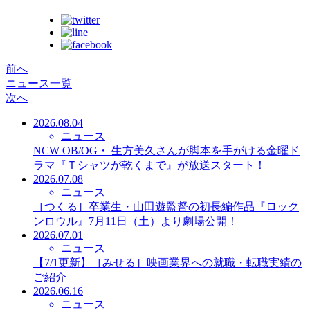
前へ
ニュース一覧
次へ
2026.08.04
ニュース
NCW OB/OG・ 生方美久さんが脚本を手がける金曜ド
ラマ『Ｔシャツが乾くまで』が放送スタート！
2026.07.08
ニュース
［つくる］卒業生・山田遊監督の初長編作品『ロック
ンロウル』7月11日（土）より劇場公開！
2026.07.01
ニュース
【7/1更新】［みせる］映画業界への就職・転職実績の
ご紹介
2026.06.16
ニュース