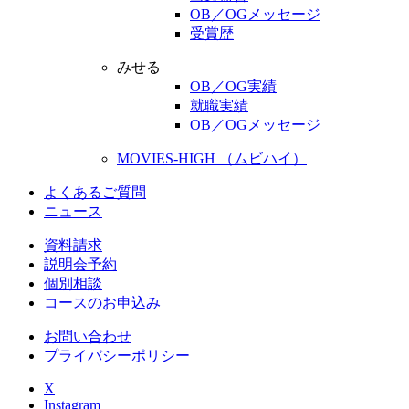
OB／OGメッセージ
受賞歴
みせる
OB／OG実績
就職実績
OB／OGメッセージ
MOVIES-HIGH （ムビハイ）
よくあるご質問
ニュース
資料請求
説明会予約
個別相談
コースのお申込み
お問い合わせ
プライバシーポリシー
X
Instagram