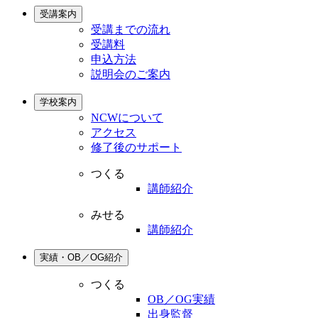
受講案内
受講までの流れ
受講料
申込方法
説明会のご案内
学校案内
NCWについて
アクセス
修了後のサポート
つくる
講師紹介
みせる
講師紹介
実績・OB／OG紹介
つくる
OB／OG実績
出身監督