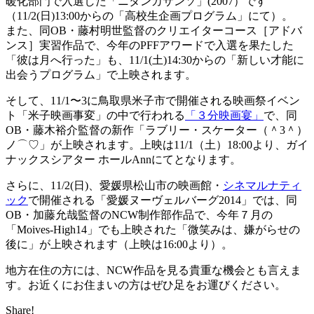
暖化部門で入選した「ニタンカサンソ」(2007）です
（11/2(日)13:00からの「高校生企画プログラム」にて）。
また、同OB・藤村明世監督のクリエイターコース［アドバ
ンス］実習作品で、今年のPFFアワードで入選を果たした
「彼は月へ行った」も、11/1(土)14:30からの「新しい才能に
出会うプログラム」で上映されます。
そして、11/1〜3に鳥取県米子市で開催される映画祭イベン
ト「米子映画事変」の中で行われる
「３分映画宴」
で、同
OB・藤木裕介監督の新作「ラブリー・スケーター（＾3＾）
ノ⌒♡」が上映されます。上映は11/1（土）18:00より、ガイ
ナックスシアター ホールAnnにてとなります。
さらに、11/2(日)、愛媛県松山市の映画館・
シネマルナティ
ック
で開催される「愛媛ヌーヴェルバーグ2014」では、同
OB・加藤允哉監督のNCW制作部作品で、今年７月の
「Moives-High14」でも上映された「微笑みは、嫌がらせの
後に」が上映されます（上映は16:00より）。
地方在住の方には、NCW作品を見る貴重な機会とも言えま
す。お近くにお住まいの方はぜひ足をお運びください。
Share!