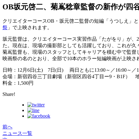
OB坂元啓二、菊嶌稔章監督の新作が四
クリエイターコースOB・坂元啓二監督の短編「うつしえ」と
祭
」で上映されます。
坂元監督は、クリエイターコース実習作品「たがをり」が、2
た。現在は、現場の撮影部としても活躍しており、これが久
菊嶌監督も、現場のスタッフとしてキャリアを積む中で監督
映画祭の名のとおり、全部で10本のホラー短編映画が上映さ
日時：12月6日(土) 7日(日) 両日ともに13:00～／16:00～／19
会場：新宿四谷三丁目劇場（新宿区四谷4丁目ー9・B1F） 
料金：1,500円
Share!
前へ
ニュース一覧