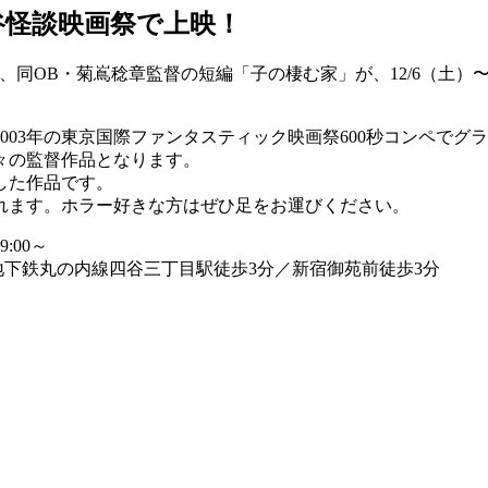
谷怪談映画祭で上映！
、同OB・菊嶌稔章監督の短編「子の棲む家」が、12/6（土）
003年の東京国際ファンタスティック映画祭600秒コンペで
々の監督作品となります。
した作品です。
れます。ホラー好きな方はぜひ足をお運びください。
:00～
地下鉄丸の内線四谷三丁目駅徒歩3分／新宿御苑前徒歩3分