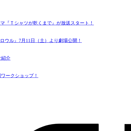
ドラマ『Ｔシャツが乾くまで』が放送スタート！
ロウル』7月11日（土）より劇場公開！
ご紹介
N 特別ワークショップ！