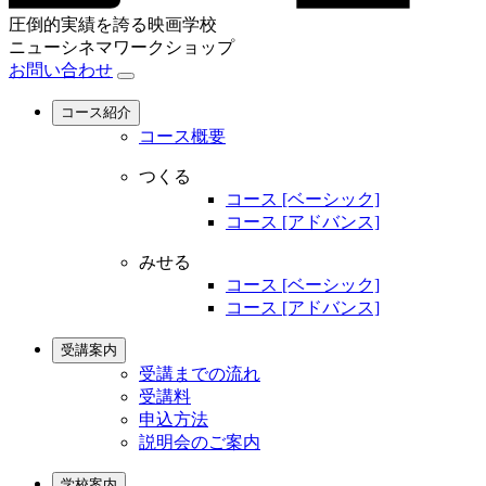
圧倒的実績を誇る映画学校
ニューシネマワークショップ
お問い合わせ
コース紹介
コース概要
つくる
コース [ベーシック]
コース [アドバンス]
みせる
コース [ベーシック]
コース [アドバンス]
受講案内
受講までの流れ
受講料
申込方法
説明会のご案内
学校案内