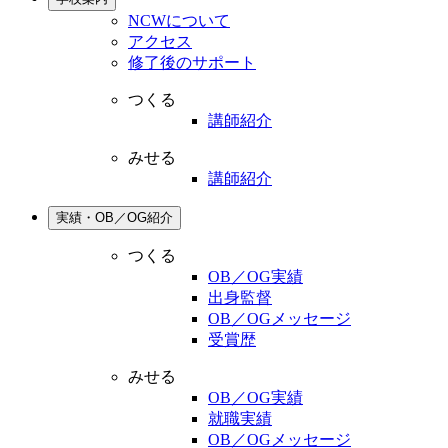
NCWについて
アクセス
修了後のサポート
つくる
講師紹介
みせる
講師紹介
実績・OB／OG紹介
つくる
OB／OG実績
出身監督
OB／OGメッセージ
受賞歴
みせる
OB／OG実績
就職実績
OB／OGメッセージ