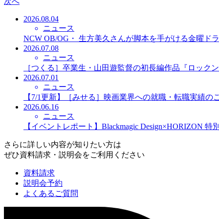
次へ
2026.08.04
ニュース
NCW OB/OG・ 生方美久さんが脚本を手がける金曜
2026.07.08
ニュース
［つくる］卒業生・山田遊監督の初長編作品『ロックン
2026.07.01
ニュース
【7/1更新】［みせる］映画業界への就職・転職実績の
2026.06.16
ニュース
【イベントレポート】Blackmagic Design×HORIZO
さらに詳しい内容が知りたい方は
ぜひ資料請求・説明会をご利用ください
資料請求
説明会予約
よくあるご質問