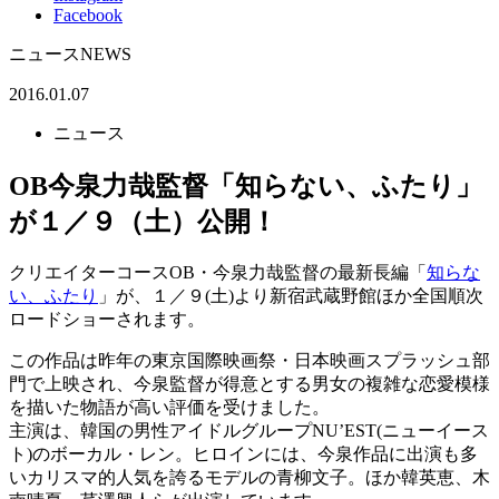
Facebook
ニュース
NEWS
2016.01.07
ニュース
OB今泉力哉監督「知らない、ふたり」
が１／９（土）公開！
クリエイターコースOB・今泉力哉監督の最新長編「
知らな
い、ふたり
」が、１／９(土)より新宿武蔵野館ほか全国順次
ロードショーされます。
この作品は昨年の東京国際映画祭・日本映画スプラッシュ部
門で上映され、今泉監督が得意とする男女の複雑な恋愛模様
を描いた物語が高い評価を受けました。
主演は、韓国の男性アイドルグループNU’EST(ニューイース
ト)のボーカル・レン。ヒロインには、今泉作品に出演も多
いカリスマ的人気を誇るモデルの青柳文子。ほか韓英恵、木