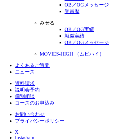
OB／OGメッセージ
受賞歴
みせる
OB／OG実績
就職実績
OB／OGメッセージ
MOVIES-HIGH （ムビハイ）
よくあるご質問
ニュース
資料請求
説明会予約
個別相談
コースのお申込み
お問い合わせ
プライバシーポリシー
X
Instagram