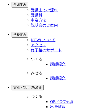
受講案内
受講までの流れ
受講料
申込方法
説明会のご案内
学校案内
NCWについて
アクセス
修了後のサポート
つくる
講師紹介
みせる
講師紹介
実績・OB／OG紹介
つくる
OB／OG実績
出身監督