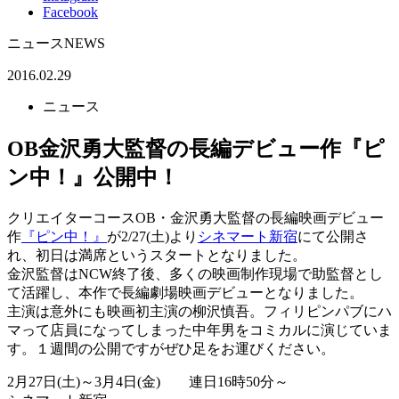
Facebook
ニュース
NEWS
2016.02.29
ニュース
OB金沢勇大監督の長編デビュー作『ピ
ン中！』公開中！
クリエイターコースOB・金沢勇大監督の長編映画デビュー
作
『ピン中！』
が2/27(土)より
シネマート新宿
にて公開さ
れ、初日は満席というスタートとなりました。
金沢監督はNCW終了後、多くの映画制作現場で助監督とし
て活躍し、本作で長編劇場映画デビューとなりました。
主演は意外にも映画初主演の柳沢慎吾。フィリピンパブにハ
マって店員になってしまった中年男をコミカルに演じていま
す。１週間の公開ですがぜひ足をお運びください。
2月27日(土)～3月4日(金) 連日16時50分～