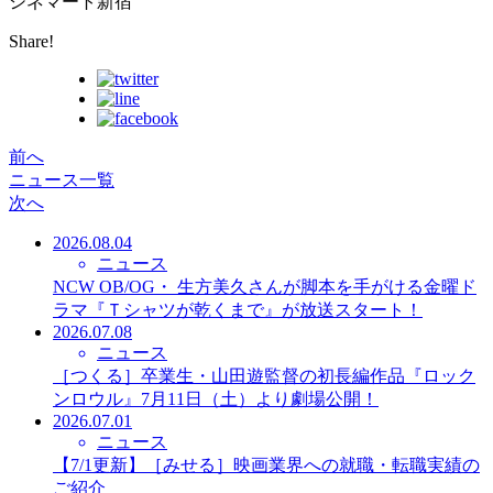
シネマート新宿
Share!
前へ
ニュース一覧
次へ
2026.08.04
ニュース
NCW OB/OG・ 生方美久さんが脚本を手がける金曜ド
ラマ『Ｔシャツが乾くまで』が放送スタート！
2026.07.08
ニュース
［つくる］卒業生・山田遊監督の初長編作品『ロック
ンロウル』7月11日（土）より劇場公開！
2026.07.01
ニュース
【7/1更新】［みせる］映画業界への就職・転職実績の
ご紹介