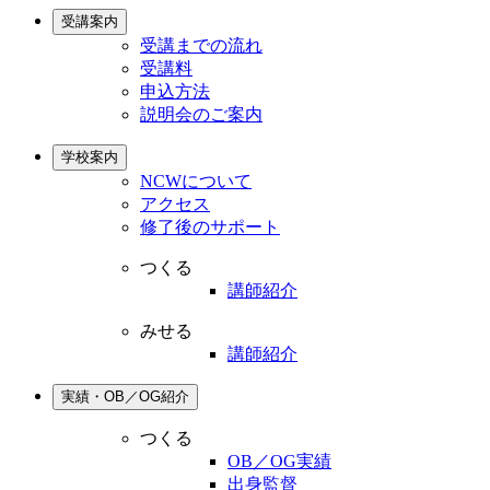
受講案内
受講までの流れ
受講料
申込方法
説明会のご案内
学校案内
NCWについて
アクセス
修了後のサポート
つくる
講師紹介
みせる
講師紹介
実績・OB／OG紹介
つくる
OB／OG実績
出身監督