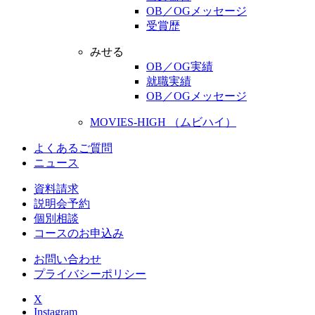
OB／OGメッセージ
受賞歴
みせる
OB／OG実績
就職実績
OB／OGメッセージ
MOVIES-HIGH （ムビハイ）
よくあるご質問
ニュース
資料請求
説明会予約
個別相談
コースのお申込み
お問い合わせ
プライバシーポリシー
X
Instagram