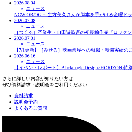
2026.08.04
ニュース
NCW OB/OG・ 生方美久さんが脚本を手がける金曜
2026.07.08
ニュース
［つくる］卒業生・山田遊監督の初長編作品『ロックン
2026.07.01
ニュース
【7/1更新】［みせる］映画業界への就職・転職実績の
2026.06.16
ニュース
【イベントレポート】Blackmagic Design×HORIZO
さらに詳しい内容が知りたい方は
ぜひ資料請求・説明会をご利用ください
資料請求
説明会予約
よくあるご質問