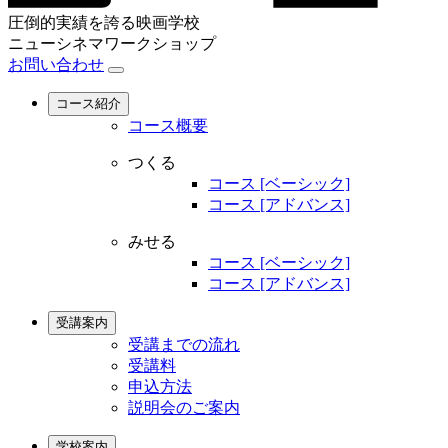
圧倒的実績を誇る映画学校
ニューシネマワークショップ
お問い合わせ
コース紹介
コース概要
つくる
コース [ベーシック]
コース [アドバンス]
みせる
コース [ベーシック]
コース [アドバンス]
受講案内
受講までの流れ
受講料
申込方法
説明会のご案内
学校案内