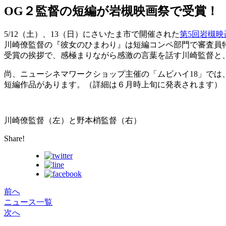
OG２監督の短編が岩槻映画祭で受賞！
5/12（土）、13（日）にさいたま市で開催された
第5回岩槻映
川崎僚監督の『彼女のひまわり』は短編コンペ部門で審査員
受賞の挨拶で、感極まりながら感激の言葉を話す川崎監督と
尚、ニューシネマワークショップ主催の「ムビハイ18」で
短編作品があります。（詳細は６月時上旬に発表されます）
川崎僚監督（左）と野本梢監督（右）
Share!
前へ
ニュース一覧
次へ