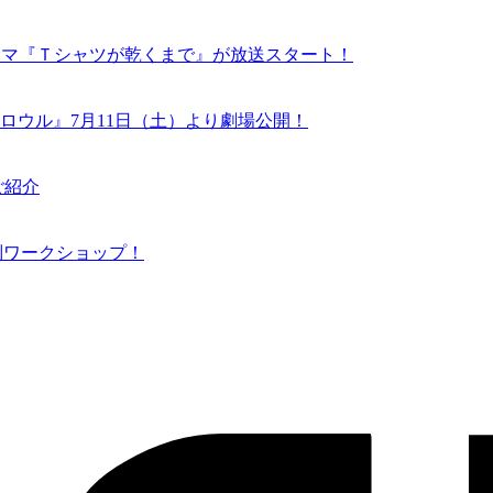
ドラマ『Ｔシャツが乾くまで』が放送スタート！
ロウル』7月11日（土）より劇場公開！
ご紹介
N 特別ワークショップ！