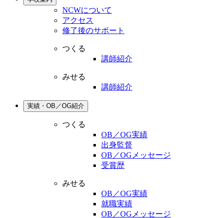
NCWについて
アクセス
修了後のサポート
つくる
講師紹介
みせる
講師紹介
実績・OB／OG紹介
つくる
OB／OG実績
出身監督
OB／OGメッセージ
受賞歴
みせる
OB／OG実績
就職実績
OB／OGメッセージ