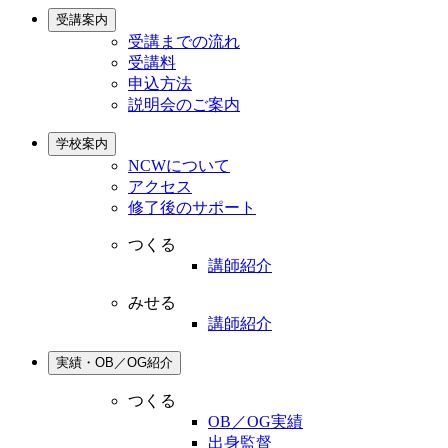
受講案内
受講までの流れ
受講料
申込方法
説明会のご案内
学校案内
NCWについて
アクセス
修了後のサポート
つくる
講師紹介
みせる
講師紹介
実績・OB／OG紹介
つくる
OB／OG実績
出身監督