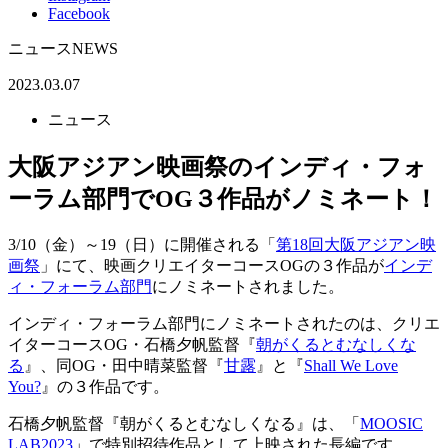
Facebook
ニュース
NEWS
2023.03.07
ニュース
大阪アジアン映画祭のインディ・フォ
ーラム部門でOG３作品がノミネート！
3/10（金）～19（日）に開催される「
第18回大阪アジアン映
画祭
」にて、映画クリエイターコースOGの３作品が
インデ
ィ・フォーラム部門
にノミネートされました。
インディ・フォーラム部門にノミネートされたのは、クリエ
イターコースOG・石橋夕帆監督『
朝がくるとむなしくな
る
』、同OG・田中晴菜監督『
甘露
』と『
Shall We Love
You?
』の３作品です。
石橋夕帆監督『朝がくるとむなしくなる』は、「
MOOSIC
LAB2023
」で特別招待作品として上映された長編です。