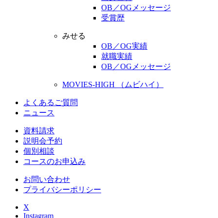
OB／OGメッセージ
受賞歴
みせる
OB／OG実績
就職実績
OB／OGメッセージ
MOVIES-HIGH （ムビハイ）
よくあるご質問
ニュース
資料請求
説明会予約
個別相談
コースのお申込み
お問い合わせ
プライバシーポリシー
X
Instagram