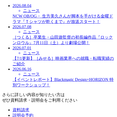
2026.08.04
ニュース
NCW OB/OG・ 生方美久さんが脚本を手がける金曜ド
ラマ『Ｔシャツが乾くまで』が放送スタート！
2026.07.08
ニュース
［つくる］卒業生・山田遊監督の初長編作品『ロック
ンロウル』7月11日（土）より劇場公開！
2026.07.01
ニュース
【7/1更新】［みせる］映画業界への就職・転職実績の
ご紹介
2026.06.16
ニュース
【イベントレポート】Blackmagic Design×HORIZON 特
別ワークショップ！
さらに詳しい内容が知りたい方は
ぜひ資料請求・説明会をご利用ください
資料請求
説明会予約