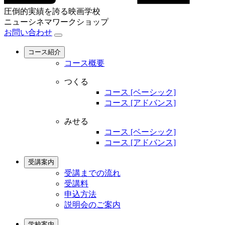
圧倒的実績を誇る映画学校
ニューシネマワークショップ
お問い合わせ
コース紹介
コース概要
つくる
コース [ベーシック]
コース [アドバンス]
みせる
コース [ベーシック]
コース [アドバンス]
受講案内
受講までの流れ
受講料
申込方法
説明会のご案内
学校案内