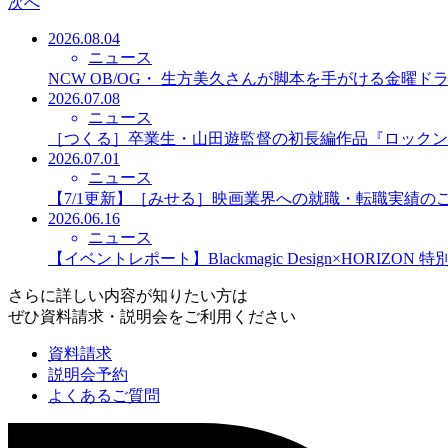
次へ
2026.08.04
ニュース
NCW OB/OG・ 生方美久さんが脚本を手がける金曜
2026.07.08
ニュース
［つくる］卒業生・山田遊監督の初長編作品『ロックン
2026.07.01
ニュース
【7/1更新】［みせる］映画業界への就職・転職実績の
2026.06.16
ニュース
【イベントレポート】Blackmagic Design×HORIZO
さらに詳しい内容が知りたい方は
ぜひ資料請求・説明会をご利用ください
資料請求
説明会予約
よくあるご質問