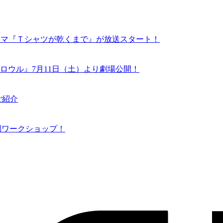
ドラマ『Ｔシャツが乾くまで』が放送スタート！
ロウル』7月11日（土）より劇場公開！
ご紹介
N 特別ワークショップ！