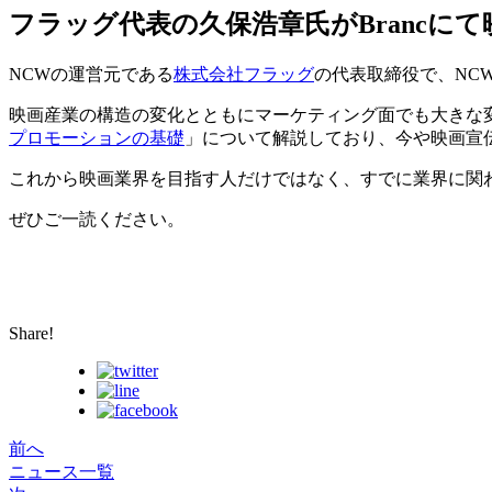
フラッグ代表の久保浩章氏がBrancに
NCWの運営元である
株式会社フラッグ
の代表取締役で、NC
映画産業の構造の変化とともにマーケティング面でも大きな
プロモーションの基礎
」について解説しており、
今や
映画宣
これから映画業界を目指す
人
だけではなく、すでに業界に関
ぜひご一読ください。
Share!
前へ
ニュース一覧