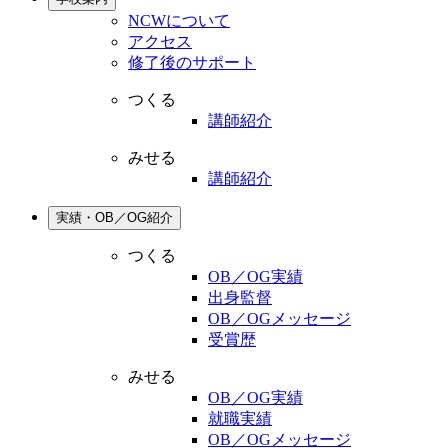
NCWについて
アクセス
修了後のサポート
つくる
講師紹介
みせる
講師紹介
実績・OB／OG紹介
つくる
OB／OG実績
出身監督
OB／OGメッセージ
受賞歴
みせる
OB／OG実績
就職実績
OB／OGメッセージ