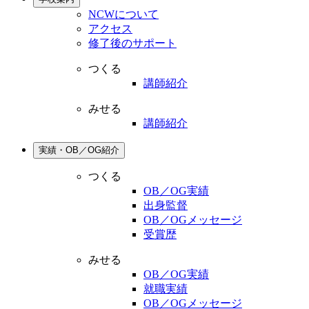
NCWについて
アクセス
修了後のサポート
つくる
講師紹介
みせる
講師紹介
実績・OB／OG紹介
つくる
OB／OG実績
出身監督
OB／OGメッセージ
受賞歴
みせる
OB／OG実績
就職実績
OB／OGメッセージ