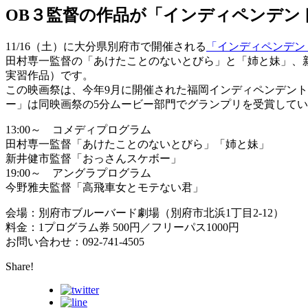
OB３監督の作品が「インディペンデント
11/16（土）に大分県別府市で開催される
「インディペンデント
田村専一監督の「あけたことのないとびら」と「姉と妹」、
実習作品）です。
この映画祭は、今年9月に開催された福岡インディペンデント
ー」は同映画祭の5分ムービー部門でグランプリを受賞して
13:00～ コメディプログラム
田村専一監督「あけたことのないとびら」「姉と妹」
新井健市監督「おっさんスケボー」
19:00～ アングラプログラム
今野雅夫監督「高飛車女とモテない君」
会場：別府市ブルーバード劇場（別府市北浜1丁目2-12）
料金：1プログラム券 500円／フリーパス1000円
お問い合わせ：092-741-4505
Share!