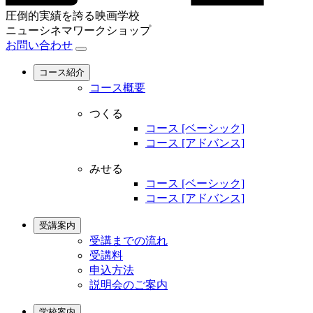
圧倒的実績を誇る映画学校
ニューシネマワークショップ
お問い合わせ
コース紹介
コース概要
つくる
コース [ベーシック]
コース [アドバンス]
みせる
コース [ベーシック]
コース [アドバンス]
受講案内
受講までの流れ
受講料
申込方法
説明会のご案内
学校案内