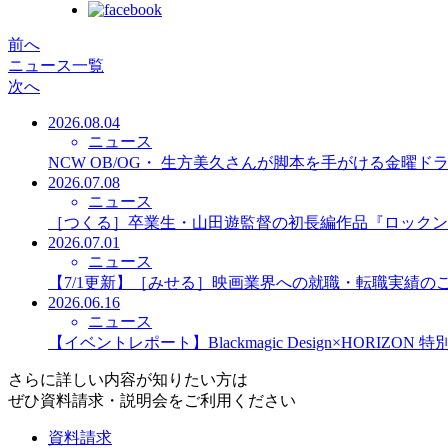
前へ
ニュース一覧
次へ
2026.08.04
ニュース
NCW OB/OG・ 生方美久さんが脚本を手がける金曜
2026.07.08
ニュース
［つくる］卒業生・山田遊監督の初長編作品『ロックン
2026.07.01
ニュース
【7/1更新】［みせる］映画業界への就職・転職実績の
2026.06.16
ニュース
【イベントレポート】Blackmagic Design×HORIZO
さらに詳しい内容が知りたい方は
ぜひ資料請求・説明会をご利用ください
資料請求