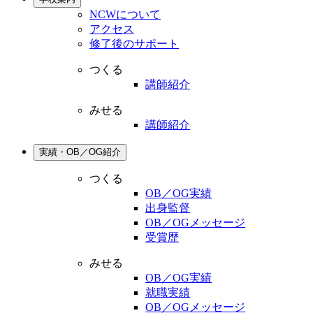
NCWについて
アクセス
修了後のサポート
つくる
講師紹介
みせる
講師紹介
実績・OB／OG紹介
つくる
OB／OG実績
出身監督
OB／OGメッセージ
受賞歴
みせる
OB／OG実績
就職実績
OB／OGメッセージ