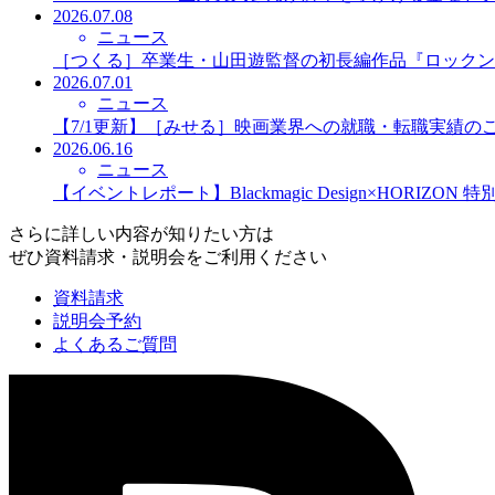
2026.07.08
ニュース
［つくる］卒業生・山田遊監督の初長編作品『ロックン
2026.07.01
ニュース
【7/1更新】［みせる］映画業界への就職・転職実績の
2026.06.16
ニュース
【イベントレポート】Blackmagic Design×HORIZO
さらに詳しい内容が知りたい方は
ぜひ資料請求・説明会をご利用ください
資料請求
説明会予約
よくあるご質問