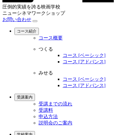
圧倒的実績を誇る映画学校
ニューシネマワークショップ
お問い合わせ
コース紹介
コース概要
つくる
コース [ベーシック]
コース [アドバンス]
みせる
コース [ベーシック]
コース [アドバンス]
受講案内
受講までの流れ
受講料
申込方法
説明会のご案内
学校案内