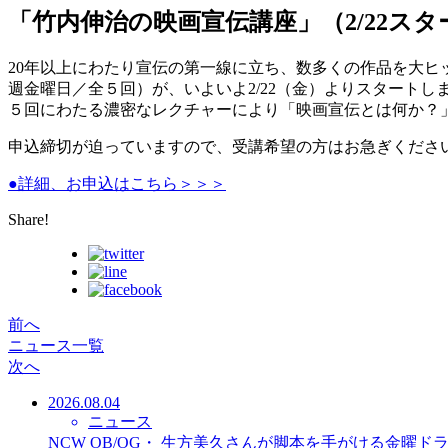
「竹内伸治の映画宣伝講座」（2/22ス
20年以上にわたり宣伝の第一線に立ち、数多くの作品を大ヒッ
週金曜日／全５回）が、いよいよ2/22（金）よりスタートし
５回にわたる濃密なレクチャーにより「映画宣伝とは何か？
申込締切が迫っていますので、受講希望の方はお急ぎくださ
●詳細、お申込はこちら＞＞＞
Share!
前へ
ニュース一覧
次へ
2026.08.04
ニュース
NCW OB/OG・ 生方美久さんが脚本を手がける金曜