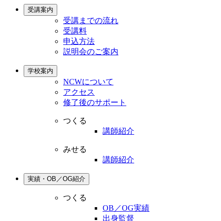
受講案内
受講までの流れ
受講料
申込方法
説明会のご案内
学校案内
NCWについて
アクセス
修了後のサポート
つくる
講師紹介
みせる
講師紹介
実績・OB／OG紹介
つくる
OB／OG実績
出身監督