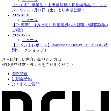
［つくる］卒業生・山田遊監督の初長編作品『ロック
ンロウル』7月11日（土）より劇場公開！
2026.07.01
ニュース
【7/1更新】［みせる］映画業界への就職・転職実績の
ご紹介
2026.06.16
ニュース
【イベントレポート】Blackmagic Design×HORIZON 特
別ワークショップ！
さらに詳しい内容が知りたい方は
ぜひ資料請求・説明会をご利用ください
資料請求
説明会予約
よくあるご質問