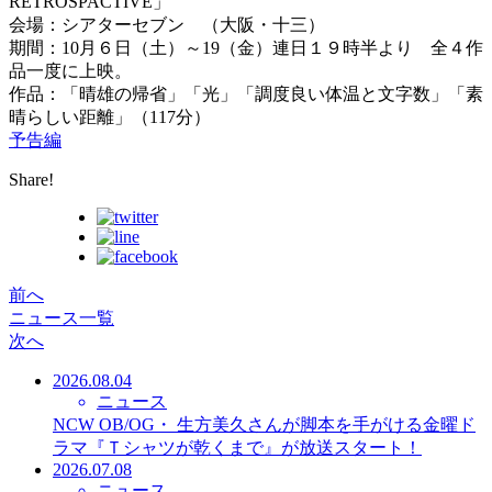
RETROSPACTIVE」
会場：シアターセブン （大阪・十三）
期間：10月６日（土）～19（金）連日１９時半より 全４作
品一度に上映。
作品：「晴雄の帰省」「光」「調度良い体温と文字数」「素
晴らしい距離」（117分）
予告編
Share!
前へ
ニュース一覧
次へ
2026.08.04
ニュース
NCW OB/OG・ 生方美久さんが脚本を手がける金曜ド
ラマ『Ｔシャツが乾くまで』が放送スタート！
2026.07.08
ニュース