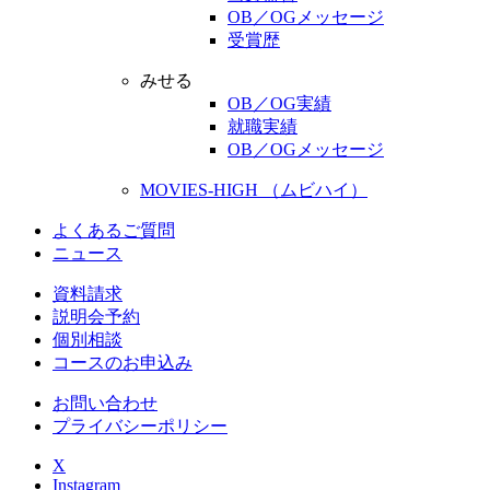
OB／OGメッセージ
受賞歴
みせる
OB／OG実績
就職実績
OB／OGメッセージ
MOVIES-HIGH （ムビハイ）
よくあるご質問
ニュース
資料請求
説明会予約
個別相談
コースのお申込み
お問い合わせ
プライバシーポリシー
X
Instagram