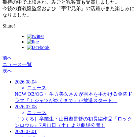
期待の中で上映され、みごと観客賞も受賞しました。
今後の森義隆監督および「宇宙兄弟」の活躍がまた楽しみに
なりました。
Share!
前へ
ニュース一覧
次へ
2026.08.04
ニュース
NCW OB/OG・ 生方美久さんが脚本を手がける金曜ド
ラマ『Ｔシャツが乾くまで』が放送スタート！
2026.07.08
ニュース
［つくる］卒業生・山田遊監督の初長編作品『ロック
ンロウル』7月11日（土）より劇場公開！
2026.07.01