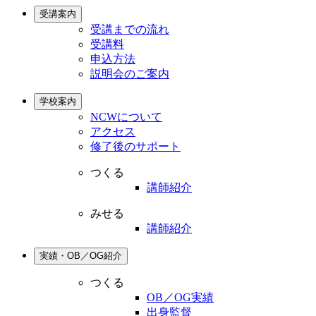
受講案内
受講までの流れ
受講料
申込方法
説明会のご案内
学校案内
NCWについて
アクセス
修了後のサポート
つくる
講師紹介
みせる
講師紹介
実績・OB／OG紹介
つくる
OB／OG実績
出身監督