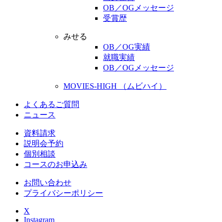
OB／OGメッセージ
受賞歴
みせる
OB／OG実績
就職実績
OB／OGメッセージ
MOVIES-HIGH （ムビハイ）
よくあるご質問
ニュース
資料請求
説明会予約
個別相談
コースのお申込み
お問い合わせ
プライバシーポリシー
X
Instagram