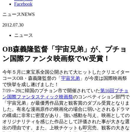
Facebook
ニュース
NEWS
2012.07.30
ニュース
OB森義隆監督「宇宙兄弟」が、プチョ
ン国際ファンタ映画祭でW受賞！
今年５月に東宝系全国公開されて大ヒットしたクリエイター
コースOB・森義隆監督の「
宇宙兄弟
」が今度は国際映画祭
で快挙を成し遂げました！
7/19～29に韓国のプチョン市で開催されていた
第16回プチョ
ン国際ファンタスティック映画祭
のコンペティション部門で
「宇宙兄弟」が最優秀作品賞と観客賞のダブル受賞となりま
した。有名な漫画原作の映画化の場合に弱いとされるドラマ
の構成に非常に密度があり、強い感動を与え、映画としての
オリジナリティを感じた作品として評価された事が大きな選
出の理由です。また、上映チケットも即完売、観客の大きな