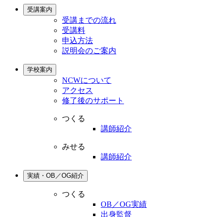
受講案内
受講までの流れ
受講料
申込方法
説明会のご案内
学校案内
NCWについて
アクセス
修了後のサポート
つくる
講師紹介
みせる
講師紹介
実績・OB／OG紹介
つくる
OB／OG実績
出身監督