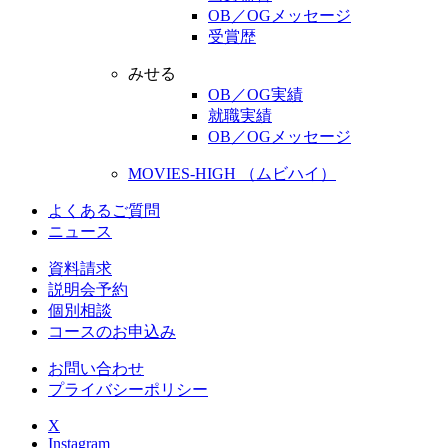
OB／OGメッセージ
受賞歴
みせる
OB／OG実績
就職実績
OB／OGメッセージ
MOVIES-HIGH （ムビハイ）
よくあるご質問
ニュース
資料請求
説明会予約
個別相談
コースのお申込み
お問い合わせ
プライバシーポリシー
X
Instagram