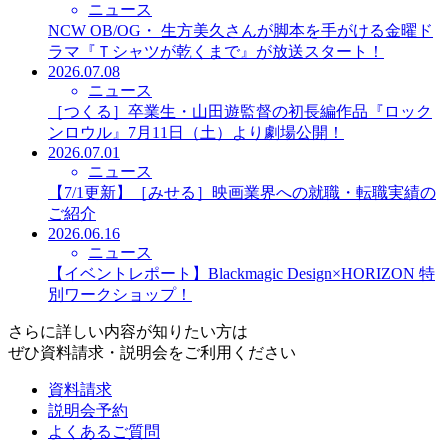
ニュース
NCW OB/OG・ 生方美久さんが脚本を手がける金曜ド
ラマ『Ｔシャツが乾くまで』が放送スタート！
2026.07.08
ニュース
［つくる］卒業生・山田遊監督の初長編作品『ロック
ンロウル』7月11日（土）より劇場公開！
2026.07.01
ニュース
【7/1更新】［みせる］映画業界への就職・転職実績の
ご紹介
2026.06.16
ニュース
【イベントレポート】Blackmagic Design×HORIZON 特
別ワークショップ！
さらに詳しい内容が知りたい方は
ぜひ資料請求・説明会をご利用ください
資料請求
説明会予約
よくあるご質問