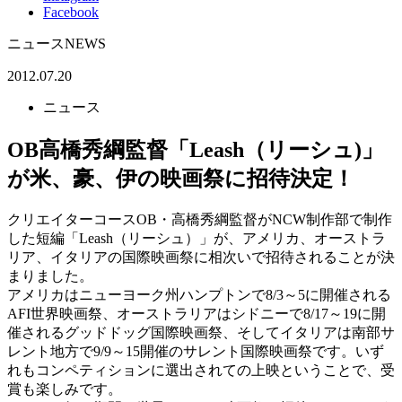
Facebook
ニュース
NEWS
2012.07.20
ニュース
OB高橋秀綱監督「Leash（リーシュ)」
が米、豪、伊の映画祭に招待決定！
クリエイターコースOB・高橋秀綱監督がNCW制作部で制作
した短編「Leash（リーシュ）」が、アメリカ、オーストラ
リア、イタリアの国際映画祭に相次いで招待されることが決
まりました。
アメリカはニューヨーク州ハンプトンで8/3～5に開催される
AFI世界映画祭、オーストラリアはシドニーで8/17～19に開
催されるグッドドッグ国際映画祭、そしてイタリアは南部サ
レント地方で9/9～15開催のサレント国際映画祭です。いず
れもコンペティションに選出されての上映ということで、受
賞も楽しみです。