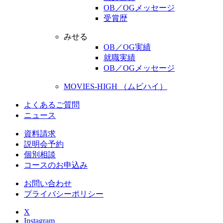
OB／OGメッセージ
受賞歴
みせる
OB／OG実績
就職実績
OB／OGメッセージ
MOVIES-HIGH （ムビハイ）
よくあるご質問
ニュース
資料請求
説明会予約
個別相談
コースのお申込み
お問い合わせ
プライバシーポリシー
X
Instagram