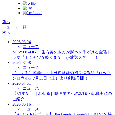
前へ
ニュース一覧
次へ
2026.08.04
ニュース
NCW OB/OG・ 生方美久さんが脚本を手がける金曜ド
ラマ『Ｔシャツが乾くまで』が放送スタート！
2026.07.08
ニュース
［つくる］卒業生・山田遊監督の初長編作品『ロック
ンロウル』7月11日（土）より劇場公開！
2026.07.01
ニュース
【7/1更新】［みせる］映画業界への就職・転職実績の
ご紹介
2026.06.16
ニュース
【イベントレポート】Blackmagic Design×HORIZON 特