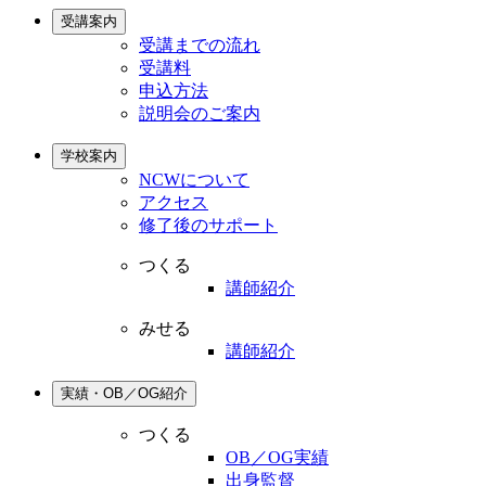
受講案内
受講までの流れ
受講料
申込方法
説明会のご案内
学校案内
NCWについて
アクセス
修了後のサポート
つくる
講師紹介
みせる
講師紹介
実績・OB／OG紹介
つくる
OB／OG実績
出身監督