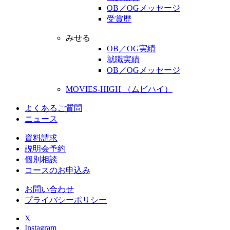
OB／OGメッセージ
受賞歴
みせる
OB／OG実績
就職実績
OB／OGメッセージ
MOVIES-HIGH （ムビハイ）
よくあるご質問
ニュース
資料請求
説明会予約
個別相談
コースのお申込み
お問い合わせ
プライバシーポリシー
X
Instagram