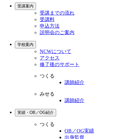
受講案内
受講までの流れ
受講料
申込方法
説明会のご案内
学校案内
NCWについて
アクセス
修了後のサポート
つくる
講師紹介
みせる
講師紹介
実績・OB／OG紹介
つくる
OB／OG実績
出身監督