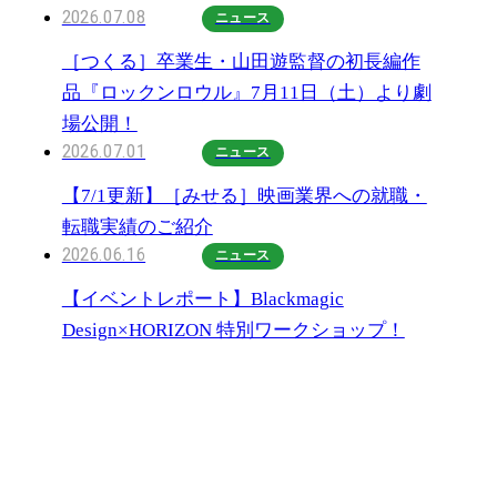
2026.07.08
ニュース
［つくる］卒業生・山田遊監督の初長編作
品『ロックンロウル』7月11日（土）より劇
場公開！
2026.07.01
ニュース
【7/1更新】［みせる］映画業界への就職・
転職実績のご紹介
2026.06.16
ニュース
【イベントレポート】Blackmagic
Design×HORIZON 特別ワークショップ！