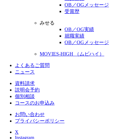
OB／OGメッセージ
受賞歴
みせる
OB／OG実績
就職実績
OB／OGメッセージ
MOVIES-HIGH （ムビハイ）
よくあるご質問
ニュース
資料請求
説明会予約
個別相談
コースのお申込み
お問い合わせ
プライバシーポリシー
X
Instagram