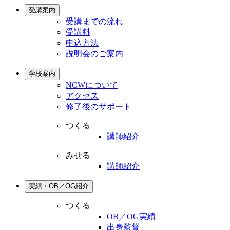
受講案内
受講までの流れ
受講料
申込方法
説明会のご案内
学校案内
NCWについて
アクセス
修了後のサポート
つくる
講師紹介
みせる
講師紹介
実績・OB／OG紹介
つくる
OB／OG実績
出身監督