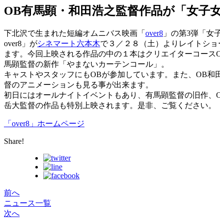
OB有馬顕・和田浩之監督作品が「女子女子
下北沢で生まれた短編オムニバス映画「
over8
」の第3弾「女
over8」が
シネマート六本木
で３／２８（土）よりレイトショ
ます。今回上映される作品の中の１本はクリエイターコースO
馬顕監督の新作「やまないカーテンコール」。
キャストやスタッフにもOBが参加しています。また、OB和
督のアニメーションも見る事が出来ます。
初日にはオールナイトイベントもあり、有馬顕監督の旧作、O
岳大監督の作品も特別上映されます。是非、ご覧ください。
「over8」ホームページ
Share!
前へ
ニュース一覧
次へ