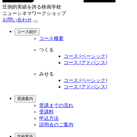
圧倒的実績を誇る映画学校
ニューシネマワークショップ
お問い合わせ
コース紹介
コース概要
つくる
コース [ベーシック]
コース [アドバンス]
みせる
コース [ベーシック]
コース [アドバンス]
受講案内
受講までの流れ
受講料
申込方法
説明会のご案内
学校案内