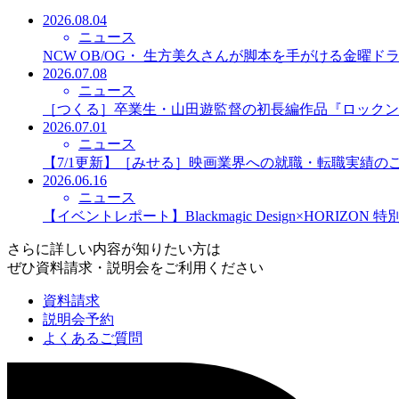
2026.08.04
ニュース
NCW OB/OG・ 生方美久さんが脚本を手がける金曜
2026.07.08
ニュース
［つくる］卒業生・山田遊監督の初長編作品『ロックン
2026.07.01
ニュース
【7/1更新】［みせる］映画業界への就職・転職実績の
2026.06.16
ニュース
【イベントレポート】Blackmagic Design×HORIZO
さらに詳しい内容が知りたい方は
ぜひ資料請求・説明会をご利用ください
資料請求
説明会予約
よくあるご質問