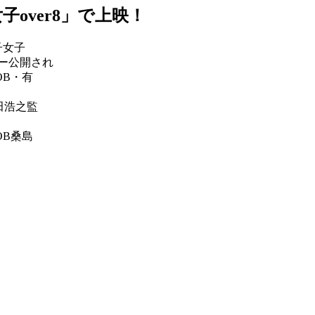
over8」で上映！
子女子
ー公開され
B・有
田浩之監
B桑島