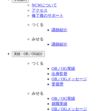
NCWについて
アクセス
修了後のサポート
つくる
講師紹介
みせる
講師紹介
実績・OB／OG紹介
つくる
OB／OG実績
出身監督
OB／OGメッセージ
受賞歴
みせる
OB／OG実績
就職実績
OB／OGメッセージ