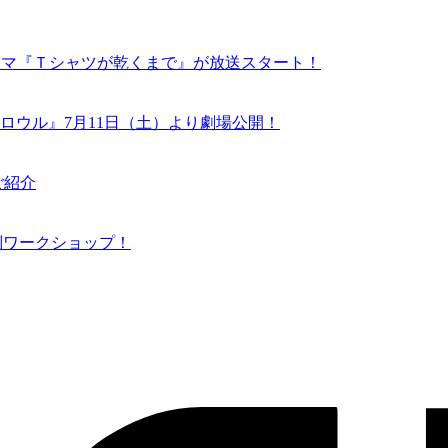
ドラマ『Ｔシャツが乾くまで』が放送スタート！
ロウル』7月11日（土）より劇場公開！
ご紹介
N 特別ワークショップ！