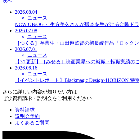
次へ
2026.08.04
ニュース
NCW OB/OG・ 生方美久さんが脚本を手がける金曜
2026.07.08
ニュース
［つくる］卒業生・山田遊監督の初長編作品『ロックン
2026.07.01
ニュース
【7/1更新】［みせる］映画業界への就職・転職実績の
2026.06.16
ニュース
【イベントレポート】Blackmagic Design×HORIZO
さらに詳しい内容が知りたい方は
ぜひ資料請求・説明会をご利用ください
資料請求
説明会予約
よくあるご質問