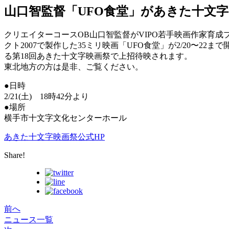
山口智監督「UFO食堂」があきた十文字
クリエイターコースOB山口智監督がVIPO若手映画作家育成
クト2007で製作した35ミリ映画「UFO食堂」が2/20〜22ま
る第18回あきた十文字映画祭で上招待映されます。
東北地方の方は是非、ご覧ください。
●日時
2/21(土) 18時42分より
●場所
横手市十文字文化センターホール
あきた十文字映画祭公式HP
Share!
前へ
ニュース一覧