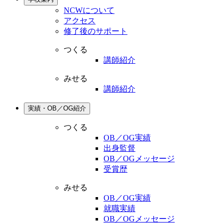
NCWについて
アクセス
修了後のサポート
つくる
講師紹介
みせる
講師紹介
実績・OB／OG紹介
つくる
OB／OG実績
出身監督
OB／OGメッセージ
受賞歴
みせる
OB／OG実績
就職実績
OB／OGメッセージ