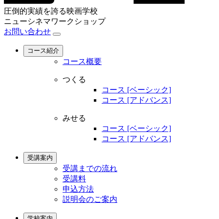
圧倒的実績を誇る映画学校
ニューシネマワークショップ
お問い合わせ
コース紹介
コース概要
つくる
コース [ベーシック]
コース [アドバンス]
みせる
コース [ベーシック]
コース [アドバンス]
受講案内
受講までの流れ
受講料
申込方法
説明会のご案内
学校案内