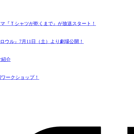
ドラマ『Ｔシャツが乾くまで』が放送スタート！
ロウル』7月11日（土）より劇場公開！
ご紹介
N 特別ワークショップ！