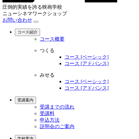
圧倒的実績を誇る映画学校
ニューシネマワークショップ
お問い合わせ
コース紹介
コース概要
つくる
コース [ベーシック]
コース [アドバンス]
みせる
コース [ベーシック]
コース [アドバンス]
受講案内
受講までの流れ
受講料
申込方法
説明会のご案内
学校案内