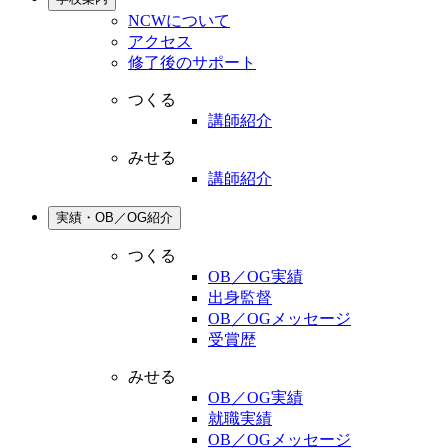
NCWについて
アクセス
修了後のサポート
つくる
講師紹介
みせる
講師紹介
実績・OB／OG紹介
つくる
OB／OG実績
出身監督
OB／OGメッセージ
受賞歴
みせる
OB／OG実績
就職実績
OB／OGメッセージ