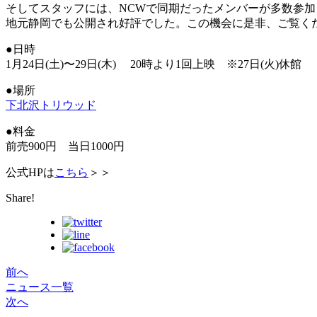
そしてスタッフには、NCWで同期だったメンバーが多数参加
地元静岡でも公開され好評でした。この機会に是非、ご覧く
●日時
1月24日(土)〜29日(木) 20時より1回上映 ※27日(火)休館
●場所
下北沢トリウッド
●料金
前売900円 当日1000円
公式HPは
こちら
＞＞
Share!
前へ
ニュース一覧
次へ