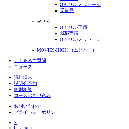
OB／OGメッセージ
受賞歴
みせる
OB／OG実績
就職実績
OB／OGメッセージ
MOVIES-HIGH （ムビハイ）
よくあるご質問
ニュース
資料請求
説明会予約
個別相談
コースのお申込み
お問い合わせ
プライバシーポリシー
X
Instagram