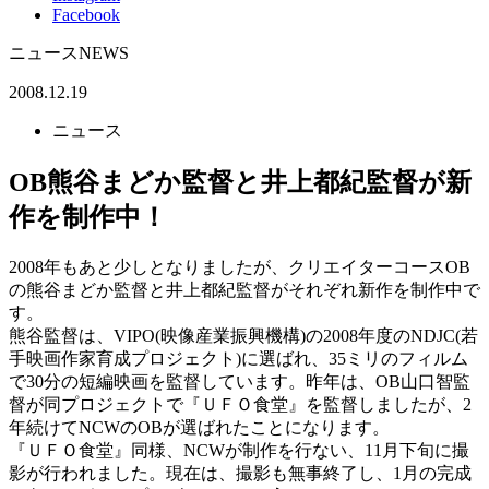
Facebook
ニュース
NEWS
2008.12.19
ニュース
OB熊谷まどか監督と井上都紀監督が新
作を制作中！
2008年もあと少しとなりましたが、クリエイターコースOB
の熊谷まどか監督と井上都紀監督がそれぞれ新作を制作中で
す。
熊谷監督は、VIPO(映像産業振興機構)の2008年度のNDJC(若
手映画作家育成プロジェクト)に選ばれ、35ミリのフィルム
で30分の短編映画を監督しています。昨年は、OB山口智監
督が同プロジェクトで『ＵＦＯ食堂』を監督しましたが、2
年続けてNCWのOBが選ばれたことになります。
『ＵＦＯ食堂』同様、NCWが制作を行ない、11月下旬に撮
影が行われました。現在は、撮影も無事終了し、1月の完成