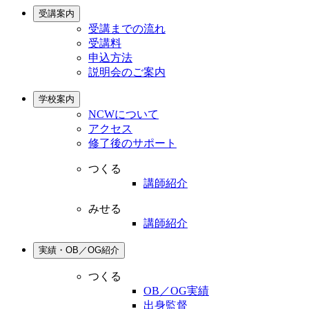
受講案内
受講までの流れ
受講料
申込方法
説明会のご案内
学校案内
NCWについて
アクセス
修了後のサポート
つくる
講師紹介
みせる
講師紹介
実績・OB／OG紹介
つくる
OB／OG実績
出身監督