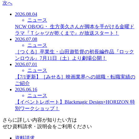
次へ
2026.08.04
ニュース
NCW OB/OG・ 生方美久さんが脚本を手がける金曜ド
ラマ『Ｔシャツが乾くまで』が放送スタート！
2026.07.08
ニュース
［つくる］卒業生・山田遊監督の初長編作品『ロック
ンロウル』7月11日（土）より劇場公開！
2026.07.01
ニュース
【7/1更新】［みせる］映画業界への就職・転職実績の
ご紹介
2026.06.16
ニュース
【イベントレポート】Blackmagic Design×HORIZON 特
別ワークショップ！
さらに詳しい内容が知りたい方は
ぜひ資料請求・説明会をご利用ください
資料請求