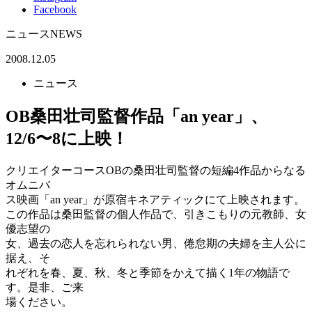
Facebook
ニュース
NEWS
2008.12.05
ニュース
OB桑田壮司監督作品「an year」、
12/6〜8に上映！
クリエイターコースOBの桑田壮司監督の短編4作品からなる
オムニバ
ス映画「an year」が原宿キネアティックにて上映されます。
この作品は桑田監督の個人作品で、引きこもりの元教師、女
優志望の
女、過去の恋人を忘れられない男、倦怠期の夫婦を主人公に
据え、そ
れぞれを春、夏、秋、冬と季節をかえて描く1年の物語で
す。是非、ご来
場ください。