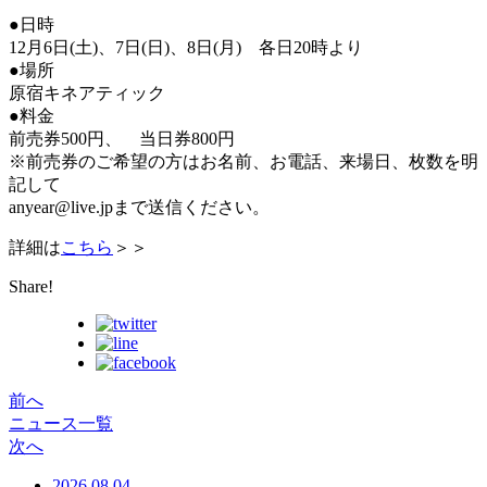
●日時
12月6日(土)、7日(日)、8日(月) 各日20時より
●場所
原宿キネアティック
●料金
前売券500円、 当日券800円
※前売券のご希望の方はお名前、お電話、来場日、枚数を明
記して
anyear@live.jpまで送信ください。
詳細は
こちら
＞＞
Share!
前へ
ニュース一覧
次へ
2026.08.04