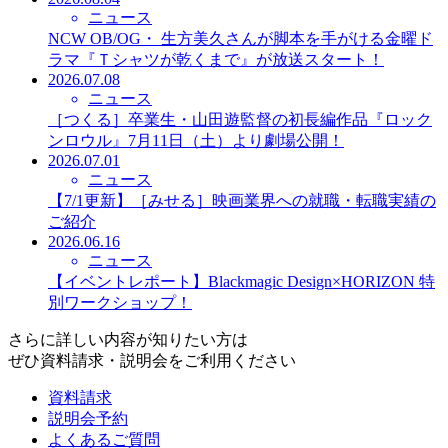
ニュース
NCW OB/OG・ 生方美久さんが脚本を手がける金曜ド
ラマ『Ｔシャツが乾くまで』が放送スタート！
2026.07.08
ニュース
［つくる］卒業生・山田遊監督の初長編作品『ロック
ンロウル』7月11日（土）より劇場公開！
2026.07.01
ニュース
【7/1更新】［みせる］映画業界への就職・転職実績の
ご紹介
2026.06.16
ニュース
【イベントレポート】Blackmagic Design×HORIZON 特
別ワークショップ！
さらに詳しい内容が知りたい方は
ぜひ資料請求・説明会をご利用ください
資料請求
説明会予約
よくあるご質問