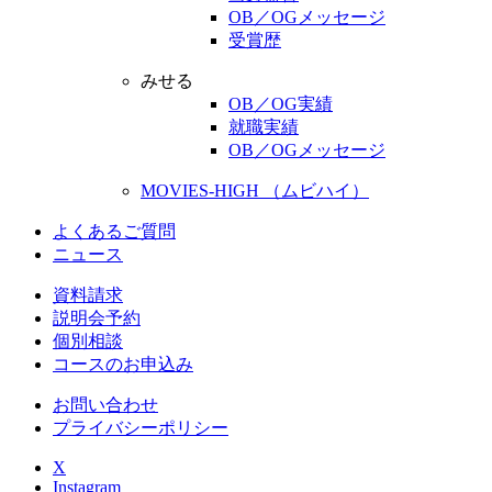
OB／OGメッセージ
受賞歴
みせる
OB／OG実績
就職実績
OB／OGメッセージ
MOVIES-HIGH （ムビハイ）
よくあるご質問
ニュース
資料請求
説明会予約
個別相談
コースのお申込み
お問い合わせ
プライバシーポリシー
X
Instagram