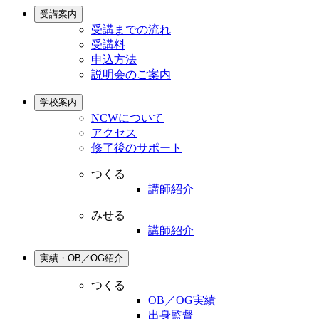
受講案内
受講までの流れ
受講料
申込方法
説明会のご案内
学校案内
NCWについて
アクセス
修了後のサポート
つくる
講師紹介
みせる
講師紹介
実績・OB／OG紹介
つくる
OB／OG実績
出身監督