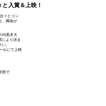
々と入賞＆上映！
が次々とコン
方、興味が
OB黒木大
票により決ま
さい。
ホールにて上映
作部で