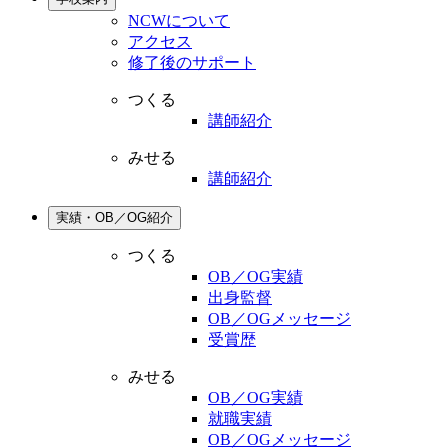
NCWについて
アクセス
修了後のサポート
つくる
講師紹介
みせる
講師紹介
実績・OB／OG紹介
つくる
OB／OG実績
出身監督
OB／OGメッセージ
受賞歴
みせる
OB／OG実績
就職実績
OB／OGメッセージ