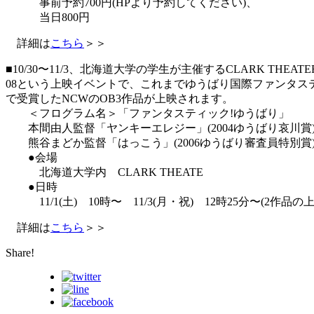
事前予約700円(HPより予約してください)、
当日800円
詳細は
こちら
＞＞
■10/30〜11/3、北海道大学の学生が主催するCLARK THEATER
08という上映イベントで、これまでゆうばり国際ファンタス
で受賞したNCWのOB3作品が上映されます。
＜フログラム名＞「ファンタスティック!ゆうばり」
本間由人監督「ヤンキーエレジー」(2004ゆうばり哀川賞
熊谷まどか監督「はっこう」(2006ゆうばり審査員特別賞
●会場
北海道大学内 CLARK THEATE
●日時
11/1(土) 10時〜 11/3(月・祝) 12時25分〜(2作
詳細は
こちら
＞＞
Share!