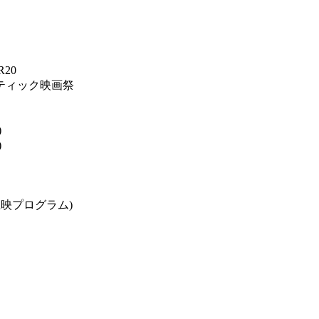
20
ティック映画祭
)
)
品の上映プログラム)