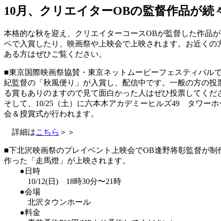
10月、クリエイターOBの監督作品が続
本格的な秋を迎え、クリエイターコースOBが監督した作品
ペで入賞したり、映画祭や上映会で上映されます。お近くの
ある方はぜひご覧ください。
■東京国際映画祭協賛・東京ネットムービーフェスティバルで
紀監督の「秋風便り」が入賞し、配信中です。一般の方の投
る賞もありのますので見て面白かった人はぜひ投票してくだ
そして、10/25（土）に六本木アカデミーヒルズ49 タワー
会＆授賞式が行われます。
詳細は
こちら
＞＞
■下北沢映画祭のプレイベント上映会でOB逢野将彰監督が制
作った「走馬燈」が上映されます。
●日時
10/12(日) 18時30分〜21時
●会場
北沢タウンホール
●料金