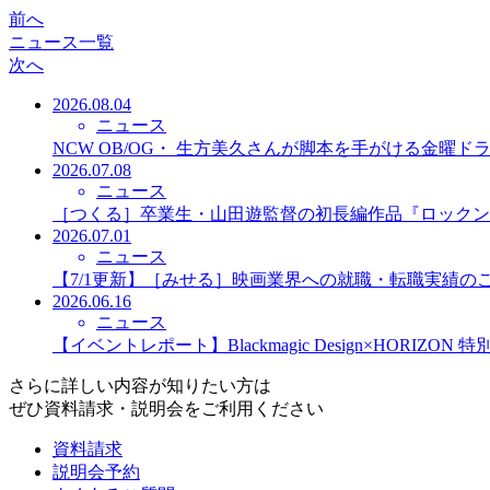
前へ
ニュース一覧
次へ
2026.08.04
ニュース
NCW OB/OG・ 生方美久さんが脚本を手がける金曜
2026.07.08
ニュース
［つくる］卒業生・山田遊監督の初長編作品『ロックン
2026.07.01
ニュース
【7/1更新】［みせる］映画業界への就職・転職実績の
2026.06.16
ニュース
【イベントレポート】Blackmagic Design×HORIZO
さらに詳しい内容が知りたい方は
ぜひ資料請求・説明会をご利用ください
資料請求
説明会予約