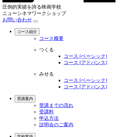
圧倒的実績を誇る映画学校
ニューシネマワークショップ
お問い合わせ
コース紹介
コース概要
つくる
コース [ベーシック]
コース [アドバンス]
みせる
コース [ベーシック]
コース [アドバンス]
受講案内
受講までの流れ
受講料
申込方法
説明会のご案内
学校案内