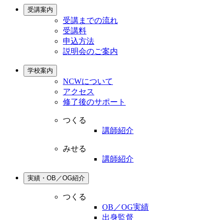
受講案内
受講までの流れ
受講料
申込方法
説明会のご案内
学校案内
NCWについて
アクセス
修了後のサポート
つくる
講師紹介
みせる
講師紹介
実績・OB／OG紹介
つくる
OB／OG実績
出身監督