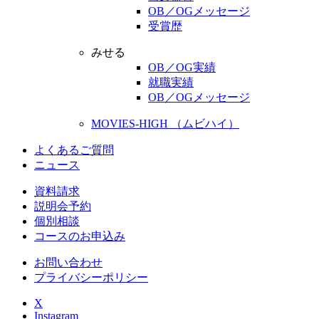
OB／OGメッセージ
受賞歴
みせる
OB／OG実績
就職実績
OB／OGメッセージ
MOVIES-HIGH （ムビハイ）
よくあるご質問
ニュース
資料請求
説明会予約
個別相談
コースのお申込み
お問い合わせ
プライバシーポリシー
X
Instagram