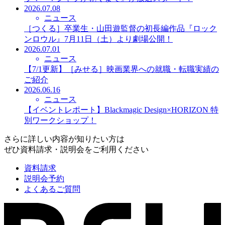
2026.07.08
ニュース
［つくる］卒業生・山田遊監督の初長編作品『ロック
ンロウル』7月11日（土）より劇場公開！
2026.07.01
ニュース
【7/1更新】［みせる］映画業界への就職・転職実績の
ご紹介
2026.06.16
ニュース
【イベントレポート】Blackmagic Design×HORIZON 特
別ワークショップ！
さらに詳しい内容が知りたい方は
ぜひ資料請求・説明会をご利用ください
資料請求
説明会予約
よくあるご質問