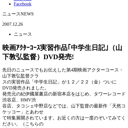
Facebook
ニュース
NEWS
2007.12.26
ニュース
映画ｱｸﾀｰｺｰｽ実習作品｢中学生日記｣（山
下敦弘監督）DVD発売!
先日のニュースでもお伝えした第4期映画アクターコース・
山下敦弘監督クラ
スの実習作品「中学生日記」が１２／２２（金）ついに
DVD発売されました。
発売元の紀伊國屋書店の新宿本店をはじめ、タワーレコード
渋谷店、HMV渋
谷店、タコシェ中野店などでは、山下監督の最新作「天然コ
ケッコー」とあわせ
て特集展開されています。お近くの方は一度のぞいてみてく
ださい。（こちらの