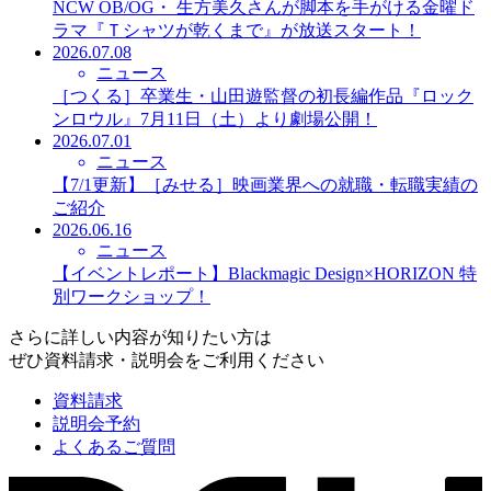
NCW OB/OG・ 生方美久さんが脚本を手がける金曜ド
ラマ『Ｔシャツが乾くまで』が放送スタート！
2026.07.08
ニュース
［つくる］卒業生・山田遊監督の初長編作品『ロック
ンロウル』7月11日（土）より劇場公開！
2026.07.01
ニュース
【7/1更新】［みせる］映画業界への就職・転職実績の
ご紹介
2026.06.16
ニュース
【イベントレポート】Blackmagic Design×HORIZON 特
別ワークショップ！
さらに詳しい内容が知りたい方は
ぜひ資料請求・説明会をご利用ください
資料請求
説明会予約
よくあるご質問