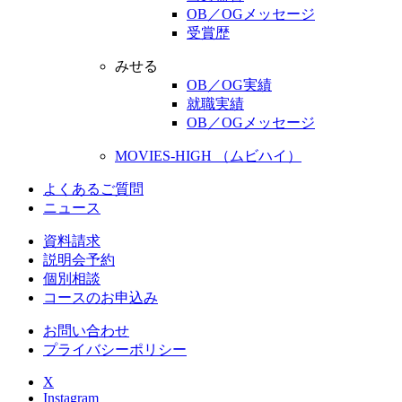
OB／OGメッセージ
受賞歴
みせる
OB／OG実績
就職実績
OB／OGメッセージ
MOVIES-HIGH （ムビハイ）
よくあるご質問
ニュース
資料請求
説明会予約
個別相談
コースのお申込み
お問い合わせ
プライバシーポリシー
X
Instagram