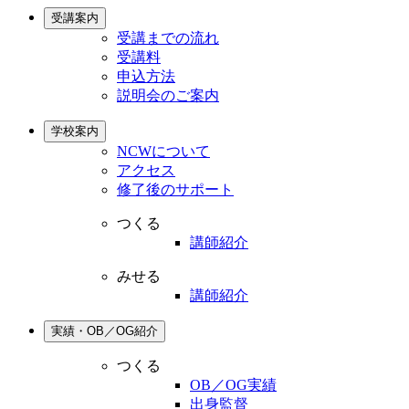
受講案内
受講までの流れ
受講料
申込方法
説明会のご案内
学校案内
NCWについて
アクセス
修了後のサポート
つくる
講師紹介
みせる
講師紹介
実績・OB／OG紹介
つくる
OB／OG実績
出身監督