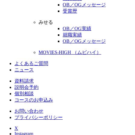
OB／OGメッセージ
受賞歴
みせる
OB／OG実績
就職実績
OB／OGメッセージ
MOVIES-HIGH （ムビハイ）
よくあるご質問
ニュース
資料請求
説明会予約
個別相談
コースのお申込み
お問い合わせ
プライバシーポリシー
X
Instagram