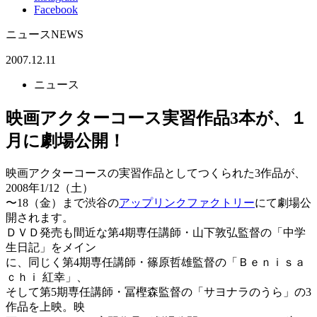
Facebook
ニュース
NEWS
2007.12.11
ニュース
映画アクターコース実習作品3本が、１
月に劇場公開！
映画アクターコースの実習作品としてつくられた3作品が、
2008年1/12（土）
〜18（金）まで渋谷の
アップリンクファクトリー
にて劇場公
開されます。
ＤＶＤ発売も間近な第4期専任講師・山下敦弘監督の「中学
生日記」をメイン
に、同じく第4期専任講師・篠原哲雄監督の「Ｂｅｎｉｓａ
ｃｈｉ 紅幸」、
そして第5期専任講師・冨樫森監督の「サヨナラのうら」の3
作品を上映。映