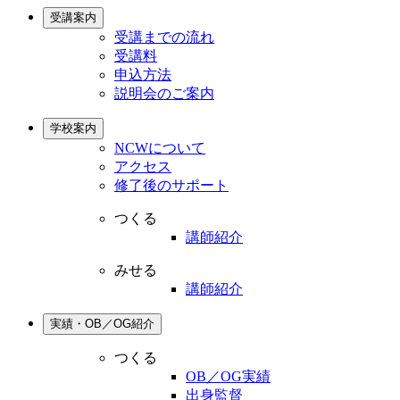
受講案内
受講までの流れ
受講料
申込方法
説明会のご案内
学校案内
NCWについて
アクセス
修了後のサポート
つくる
講師紹介
みせる
講師紹介
実績・OB／OG紹介
つくる
OB／OG実績
出身監督