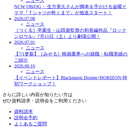
ニュース
NCW OB/OG・ 生方美久さんが脚本を手がける金曜ド
ラマ『Ｔシャツが乾くまで』が放送スタート！
2026.07.08
ニュース
［つくる］卒業生・山田遊監督の初長編作品『ロック
ンロウル』7月11日（土）より劇場公開！
2026.07.01
ニュース
【7/1更新】［みせる］映画業界への就職・転職実績の
ご紹介
2026.06.16
ニュース
【イベントレポート】Blackmagic Design×HORIZON 特
別ワークショップ！
さらに詳しい内容が知りたい方は
ぜひ資料請求・説明会をご利用ください
資料請求
説明会予約
よくあるご質問