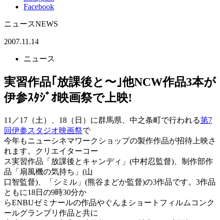
Facebook
ニュース
NEWS
2007.11.14
ニュース
実習作品｢放課後と〜｣他NCW作品3本が
伊参ｽﾀｼﾞｵ映画祭で上映!
11／17（土）、18（日）に群馬県、中之条町で行われる
第7
回伊参スタジオ映画祭
で
今年もニューシネマワークショップの製作作品が招待上映さ
れます。クリエイターコー
ス実習作品「放課後とキャンディ」(中村忍監督)、制作部作
品「扇風機の気持ち」(山
口智監督)、「シミル」(熊谷まどか監督)の3作品です。3作品
ともに18日の9時30分か
らENBUゼミナールの作品やぐんまショートフィルムコンク
ールグランプリ作品と共に