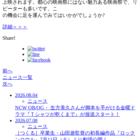
上映されます。都心の映画祭にはない魅力ある映画祭で、リ
ピーターも多いです。こ
の機会に足を運んでみてはいかがでしょうか?
詳細＞＞＞
Share!
前へ
ニュース一覧
次へ
2026.08.04
ニュース
NCW OB/OG・ 生方美久さんが脚本を手がける金曜ド
ラマ『Ｔシャツが乾くまで』が放送スタート！
2026.07.08
ニュース
［つくる］卒業生・山田遊監督の初長編作品『ロック
ンロウル』7月11日（土）より劇場公開！