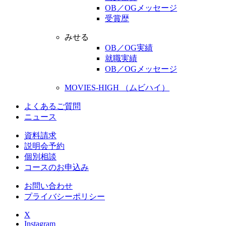
OB／OGメッセージ
受賞歴
みせる
OB／OG実績
就職実績
OB／OGメッセージ
MOVIES-HIGH （ムビハイ）
よくあるご質問
ニュース
資料請求
説明会予約
個別相談
コースのお申込み
お問い合わせ
プライバシーポリシー
X
Instagram