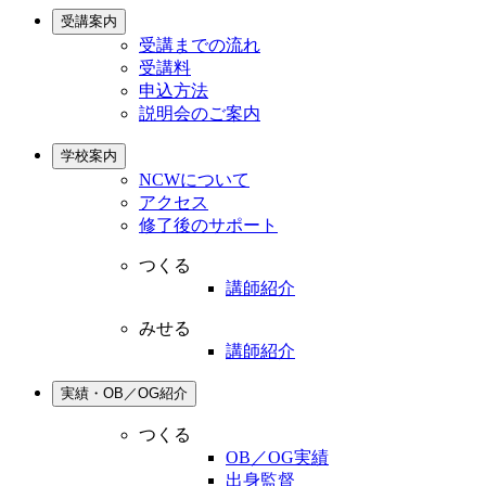
受講案内
受講までの流れ
受講料
申込方法
説明会のご案内
学校案内
NCWについて
アクセス
修了後のサポート
つくる
講師紹介
みせる
講師紹介
実績・OB／OG紹介
つくる
OB／OG実績
出身監督