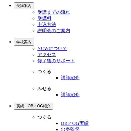
受講案内
受講までの流れ
受講料
申込方法
説明会のご案内
学校案内
NCWについて
アクセス
修了後のサポート
つくる
講師紹介
みせる
講師紹介
実績・OB／OG紹介
つくる
OB／OG実績
出身監督