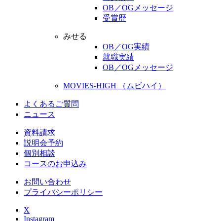
OB／OGメッセージ
受賞歴
みせる
OB／OG実績
就職実績
OB／OGメッセージ
MOVIES-HIGH （ムビハイ）
よくあるご質問
ニュース
資料請求
説明会予約
個別相談
コースのお申込み
お問い合わせ
プライバシーポリシー
X
Instagram