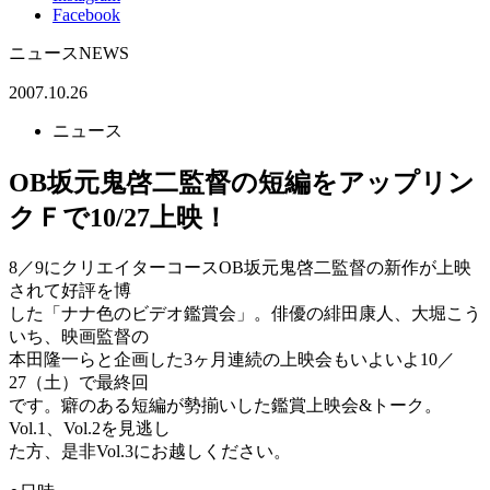
Facebook
ニュース
NEWS
2007.10.26
ニュース
OB坂元鬼啓二監督の短編をアップリン
クＦで10/27上映！
8／9にクリエイターコースOB坂元鬼啓二監督の新作が上映
されて好評を博
した「ナナ色のビデオ鑑賞会」。俳優の緋田康人、大堀こう
いち、映画監督の
本田隆一らと企画した3ヶ月連続の上映会もいよいよ10／
27（土）で最終回
です。癖のある短編が勢揃いした鑑賞上映会&トーク。
Vol.1、Vol.2を見逃し
た方、是非Vol.3にお越しください。