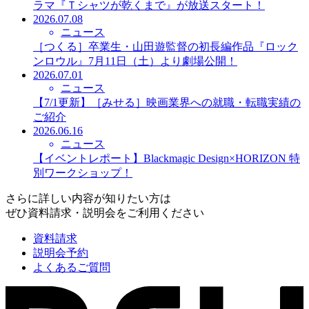
ラマ『Ｔシャツが乾くまで』が放送スタート！
2026.07.08
ニュース
［つくる］卒業生・山田遊監督の初長編作品『ロック
ンロウル』7月11日（土）より劇場公開！
2026.07.01
ニュース
【7/1更新】［みせる］映画業界への就職・転職実績の
ご紹介
2026.06.16
ニュース
【イベントレポート】Blackmagic Design×HORIZON 特
別ワークショップ！
さらに詳しい内容が知りたい方は
ぜひ資料請求・説明会をご利用ください
資料請求
説明会予約
よくあるご質問