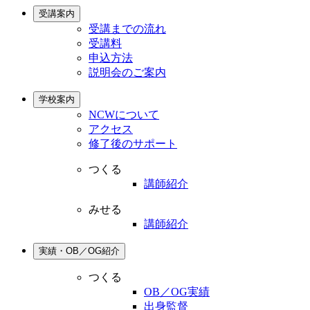
受講案内
受講までの流れ
受講料
申込方法
説明会のご案内
学校案内
NCWについて
アクセス
修了後のサポート
つくる
講師紹介
みせる
講師紹介
実績・OB／OG紹介
つくる
OB／OG実績
出身監督