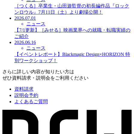
［つくる］卒業生・山田遊監督の初長編作品『ロック
ンロウル』7月11日（土）より劇場公開！
2026.07.01
ニュース
【7/1更新】［みせる］映画業界への就職・転職実績の
ご紹介
2026.06.16
ニュース
【イベントレポート】Blackmagic Design×HORIZON 特
別ワークショップ！
さらに詳しい内容が知りたい方は
ぜひ資料請求・説明会をご利用ください
資料請求
説明会予約
よくあるご質問