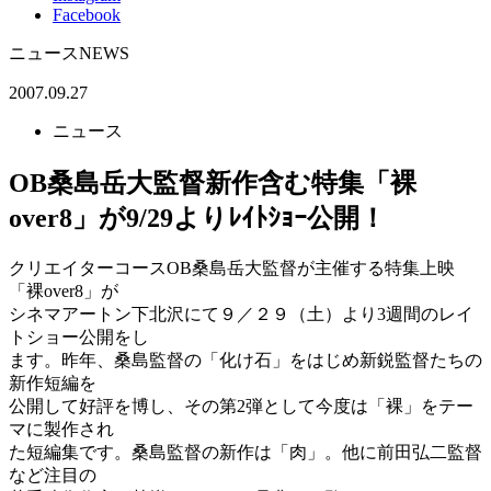
Facebook
ニュース
NEWS
2007.09.27
ニュース
OB桑島岳大監督新作含む特集「裸
over8」が9/29よりﾚｲﾄｼｮｰ公開！
クリエイターコースOB桑島岳大監督が主催する特集上映
「裸over8」が
シネマアートン下北沢にて９／２９（土）より3週間のレイ
トショー公開をし
ます。昨年、桑島監督の「化け石」をはじめ新鋭監督たちの
新作短編を
公開して好評を博し、その第2弾として今度は「裸」をテー
マに製作され
た短編集です。桑島監督の新作は「肉」。他に前田弘二監督
など注目の