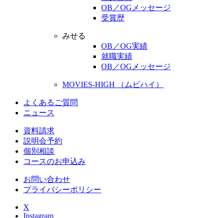
OB／OGメッセージ
受賞歴
みせる
OB／OG実績
就職実績
OB／OGメッセージ
MOVIES-HIGH （ムビハイ）
よくあるご質問
ニュース
資料請求
説明会予約
個別相談
コースのお申込み
お問い合わせ
プライバシーポリシー
X
Instagram