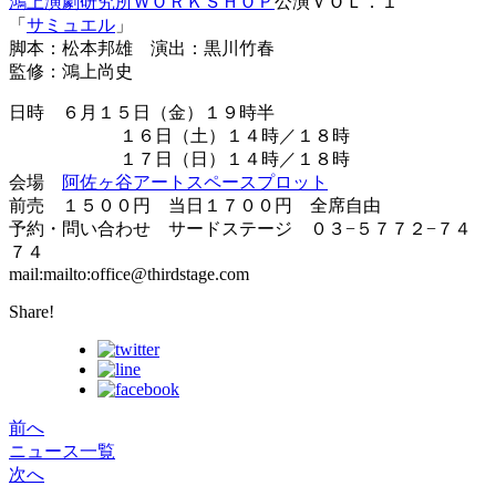
鴻上演劇研究所ＷＯＲＫＳＨＯＰ
公演ＶＯＬ．１
「
サミュエル
」
脚本：松本邦雄 演出：黒川竹春
監修：鴻上尚史
日時 ６月１５日（金）１９時半
１６日（土）１４時／１８時
１７日（日）１４時／１８時
会場
阿佐ヶ谷アートスペースプロット
前売 １５００円 当日１７００円 全席自由
予約・問い合わせ サードステージ ０３−５７７２−７４
７４
mail:mailto:office@thirdstage.com
Share!
前へ
ニュース一覧
次へ