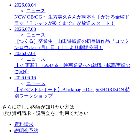
2026.08.04
ニュース
NCW OB/OG・ 生方美久さんが脚本を手がける金曜ド
ラマ『Ｔシャツが乾くまで』が放送スタート！
2026.07.08
ニュース
［つくる］卒業生・山田遊監督の初長編作品『ロック
ンロウル』7月11日（土）より劇場公開！
2026.07.01
ニュース
【7/1更新】［みせる］映画業界への就職・転職実績の
ご紹介
2026.06.16
ニュース
【イベントレポート】Blackmagic Design×HORIZON 特
別ワークショップ！
さらに詳しい内容が知りたい方は
ぜひ資料請求・説明会をご利用ください
資料請求
説明会予約