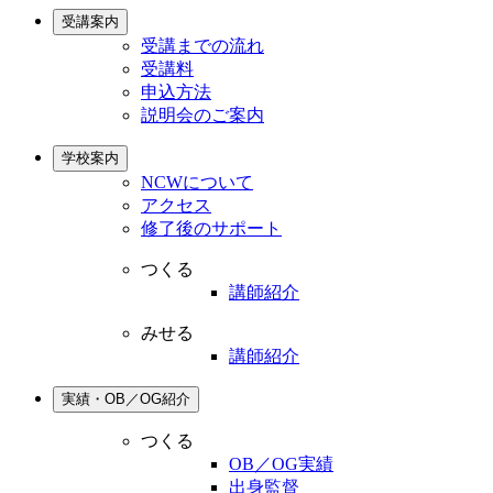
受講案内
受講までの流れ
受講料
申込方法
説明会のご案内
学校案内
NCWについて
アクセス
修了後のサポート
つくる
講師紹介
みせる
講師紹介
実績・OB／OG紹介
つくる
OB／OG実績
出身監督