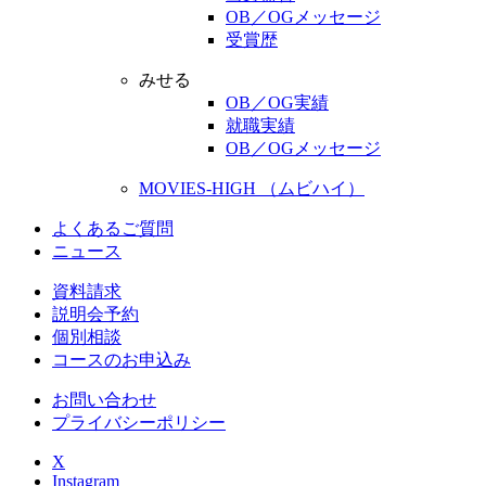
OB／OGメッセージ
受賞歴
みせる
OB／OG実績
就職実績
OB／OGメッセージ
MOVIES-HIGH （ムビハイ）
よくあるご質問
ニュース
資料請求
説明会予約
個別相談
コースのお申込み
お問い合わせ
プライバシーポリシー
X
Instagram