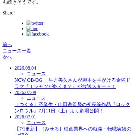
も続きそうです。
Share!
前へ
ニュース一覧
次へ
2026.08.04
ニュース
NCW OB/OG・ 生方美久さんが脚本を手がける金曜ド
ラマ『Ｔシャツが乾くまで』が放送スタート！
2026.07.08
ニュース
［つくる］卒業生・山田遊監督の初長編作品『ロック
ンロウル』7月11日（土）より劇場公開！
2026.07.01
ニュース
【7/1更新】［みせる］映画業界への就職・転職実績の