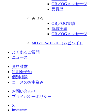
OB／OGメッセージ
受賞歴
みせる
OB／OG実績
就職実績
OB／OGメッセージ
MOVIES-HIGH （ムビハイ）
よくあるご質問
ニュース
資料請求
説明会予約
個別相談
コースのお申込み
お問い合わせ
プライバシーポリシー
X
Instagram