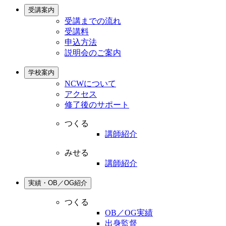
受講案内
受講までの流れ
受講料
申込方法
説明会のご案内
学校案内
NCWについて
アクセス
修了後のサポート
つくる
講師紹介
みせる
講師紹介
実績・OB／OG紹介
つくる
OB／OG実績
出身監督