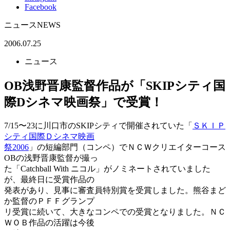
Facebook
ニュース
NEWS
2006.07.25
ニュース
OB浅野晋康監督作品が「SKIPシティ国
際Dシネマ映画祭」で受賞！
7/15〜23に川口市のSKIPシティで開催されていた「
ＳＫＩＰ
シティ国際Ｄシネマ映画
祭2006
」の短編部門（コンペ）でＮＣＷクリエイターコース
OBの浅野晋康監督が撮っ
た「Catchball With ニコル」がノミネートされていました
が、最終日に受賞作品の
発表があり、見事に審査員特別賞を受賞しました。熊谷まど
か監督のＰＦＦグランプ
リ受賞に続いて、大きなコンペでの受賞となりました。ＮＣ
ＷＯＢ作品の活躍は今後