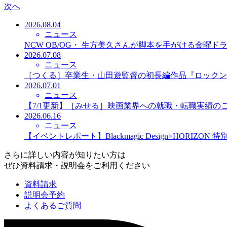
次へ
2026.08.04
ニュース
NCW OB/OG・ 生方美久さんが脚本を手がける金曜
2026.07.08
ニュース
［つくる］卒業生・山田遊監督の初長編作品『ロックン
2026.07.01
ニュース
【7/1更新】［みせる］映画業界への就職・転職実績の
2026.06.16
ニュース
【イベントレポート】Blackmagic Design×HORIZO
さらに詳しい内容が知りたい方は
ぜひ資料請求・説明会をご利用ください
資料請求
説明会予約
よくあるご質問