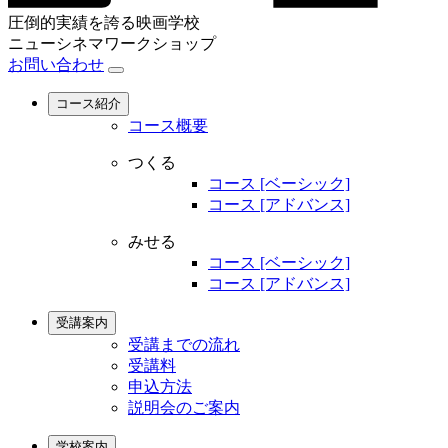
圧倒的実績を誇る映画学校
ニューシネマワークショップ
お問い合わせ
コース紹介
コース概要
つくる
コース [ベーシック]
コース [アドバンス]
みせる
コース [ベーシック]
コース [アドバンス]
受講案内
受講までの流れ
受講料
申込方法
説明会のご案内
学校案内