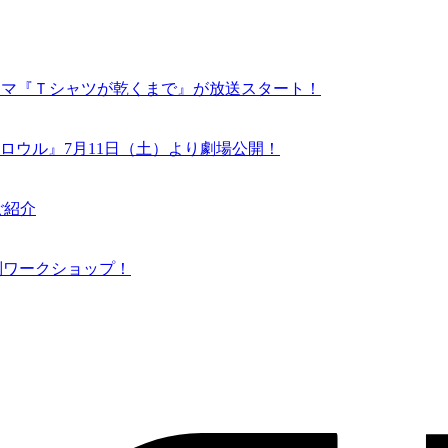
ドラマ『Ｔシャツが乾くまで』が放送スタート！
ロウル』7月11日（土）より劇場公開！
ご紹介
N 特別ワークショップ！