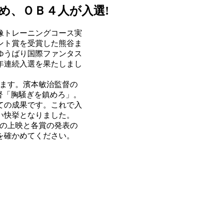
始め、ＯＢ４人が入選!
像トレーニングコース実
ント賞を受賞した熊谷ま
ゆうばり国際ファンタス
年連続入選を果たしまし
います。濱本敏治監督の
裕監督「胸騒ぎを鎮めろ」。
ての成果です。これで入
い快挙となりました。
作品の上映と各賞の発表の
を確かめてください。