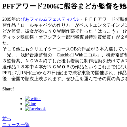
PFFアワード2006に熊谷まどか監督を
2005年の
ぴあフィルムフェスティバル
・ＰＦＦアワードで映
習作品「ロールキャベツの作り方」がベストエンタテインメ
どか監督。彼女が次にＮＣＷ制作部で作った「はっこう」（
ティック映画祭・オフシアター部門審査員特別賞受賞）が２
た。
そして他にもクリエイターコースOBの作品が３本入選して
「光」、浅野晋康監督の「Catchball Withニコル」、楫野
３監督共、ＮＣＷを終了した後も着実に制作活動を続けてき
選作品１８本中４本がＮＣＷＯＢの作品というこれまでにな
PFFは7月15日(土)から21日(金)まで渋谷東急で開催され、
後、全国で順次上映されます。ぜひ足を運んでその質の高さ
Share!
前へ
ニュース一覧