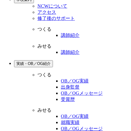
NCWについて
アクセス
修了後のサポート
つくる
講師紹介
みせる
講師紹介
実績・OB／OG紹介
つくる
OB／OG実績
出身監督
OB／OGメッセージ
受賞歴
みせる
OB／OG実績
就職実績
OB／OGメッセージ