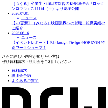
［つくる］卒業生・山田遊監督の初長編作品『ロック
ンロウル』7月11日（土）より劇場公開！
2026.07.01
ニュース
【7/1更新】［みせる］映画業界への就職・転職実績の
ご紹介
2026.06.16
ニュース
【イベントレポート】Blackmagic Design×HORIZON 特
別ワークショップ！
さらに詳しい内容が知りたい方は
ぜひ資料請求・説明会をご利用ください
資料請求
説明会予約
よくあるご質問