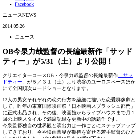
Facebook
ニュース
NEWS
2014.05.26
ニュース
OB今泉力哉監督の長編最新作「サッド
ティー」が5/31（土）より公開！
クリエイターコースOB・今泉力哉監督の長編最新作
「サッ
ドティー」
が５／３１（土）より渋谷のユーロスペースほか
にて全国順次ロードショーとなります。
12人の男女それぞれの恋の行方を繊細に描いた恋愛群像劇と
して、昨年の東京国際映画祭「日本映画スプラッシュ部門」
に正式出品され、その後、映画館からライブハウスまで月１
回の上映スタイルで満席記録を更新中の話題作です。
今泉監督独自の世界観と演出力は一作ごとにステップアップ
してきており、今や映画業界が期待を寄せる若手監督のひと