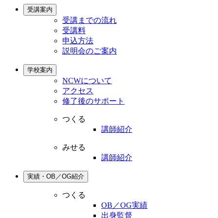
受講案内
受講までの流れ
受講料
申込方法
説明会のご案内
学校案内
NCWについて
アクセス
修了後のサポート
つくる
講師紹介
みせる
講師紹介
実績・OB／OG紹介
つくる
OB／OG実績
出身監督