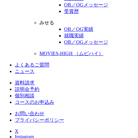
OB／OGメッセージ
受賞歴
みせる
OB／OG実績
就職実績
OB／OGメッセージ
MOVIES-HIGH （ムビハイ）
よくあるご質問
ニュース
資料請求
説明会予約
個別相談
コースのお申込み
お問い合わせ
プライバシーポリシー
X
Instagram