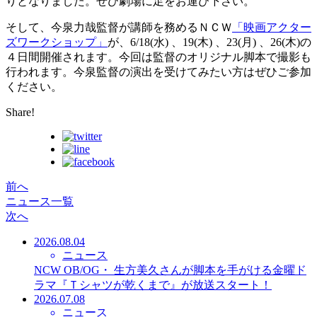
りとなりました。ぜひ劇場に足をお運び下さい。
そして、今泉力哉監督が講師を務めるＮＣＷ
「映画アクター
ズワークショップ」
が、6/18(水) 、19(木) 、23(月) 、26(木)の
４日間開催されます。今回は監督のオリジナル脚本で撮影も
行われます。今泉監督の演出を受けてみたい方はぜひご参加
ください。
Share!
前へ
ニュース一覧
次へ
2026.08.04
ニュース
NCW OB/OG・ 生方美久さんが脚本を手がける金曜ド
ラマ『Ｔシャツが乾くまで』が放送スタート！
2026.07.08
ニュース