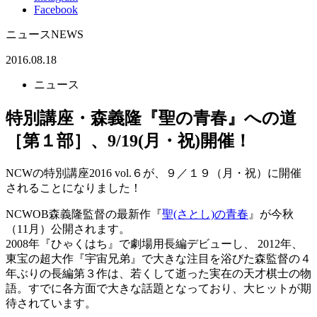
Facebook
ニュース
NEWS
2016.08.18
ニュース
特別講座・森義隆『聖の青春』への道
［第１部］、9/19(月・祝)開催！
NCWの特別講座2016 vol.６が、９／１９（月・祝）に開催
されることになりました！
NCWOB森義隆監督の最新作『
聖(さとし)の青春
』が今秋
（11月）公開されます。
2008年『ひゃくはち』で劇場用長編デビューし、 2012年、
東宝の超大作『宇宙兄弟』で大きな注目を浴びた森監督の４
年ぶりの長編第３作は、若くして逝った実在の天才棋士の物
語。すでに各方面で大きな話題となっており、大ヒットが期
待されています。