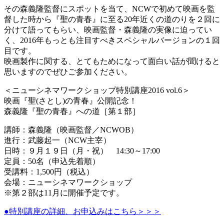
その森義隆監督にスポットを当て、NCWで初めて映画を監
督した時から『聖の青春』に至る20年近くの道のりを２回に
分けて語ってもらい、映画監督・森義隆の実像に迫ってい
く、2016年もっとも注目すべきスペシャルバージョンの１回
目です。
映画製作に関する、とてもためになって面白い話が聞けると
思いますのでぜひご参加ください。
＜ニューシネマワークショップ特別講座2016 vol.6＞
映画『聖(さとし)の青春』公開記念！
森義隆『聖の青春』への道［第１部］
講師：森義隆（映画監督／NCWOB）
進行：武藤起一（NCW主宰）
日時：９月１９日（月・祝） 14:30～17:00
定員：50名（申込先着順）
受講料：1,500円（税込）
会場：ニューシネマワークショップ
※第２部は11月に開催予定です。
●特別講座の詳細、お申込みはこちら＞＞＞