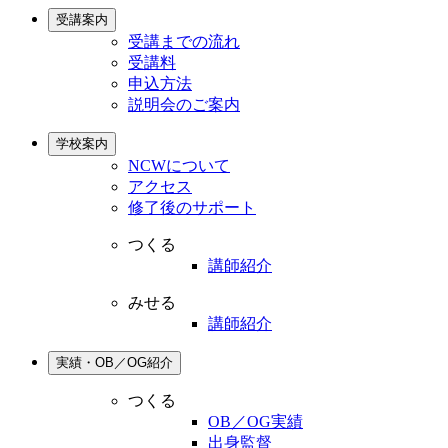
受講案内
受講までの流れ
受講料
申込方法
説明会のご案内
学校案内
NCWについて
アクセス
修了後のサポート
つくる
講師紹介
みせる
講師紹介
実績・OB／OG紹介
つくる
OB／OG実績
出身監督