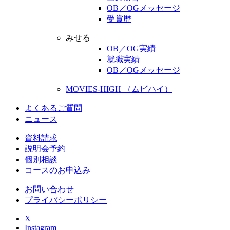
OB／OGメッセージ
受賞歴
みせる
OB／OG実績
就職実績
OB／OGメッセージ
MOVIES-HIGH （ムビハイ）
よくあるご質問
ニュース
資料請求
説明会予約
個別相談
コースのお申込み
お問い合わせ
プライバシーポリシー
X
Instagram