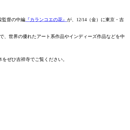
！
駿監督の中編
『カランコエの花』
が、12/14（金）に東京・吉
”で、世界の優れたアート系作品やインディーズ作品などを中
本をぜひ吉祥寺でご覧ください。