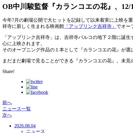
OB中川駿監督『カランコエの花』、12
今年7月の劇場公開で大ヒットを記録して以来着実に上映を
祥寺に新しく生まれる映画館
「アップリンク吉祥寺」
でオー
「アップリンク吉祥寺」は、吉祥寺パルコの地下２階に誕生す
心に上映されます。
そのオープニング作品の１本として『カランコエの花』が選
まだまだ劇場で見ることができる『カランコエの花』。未見
Share!
前へ
ニュース一覧
次へ
2026.08.04
ニュース