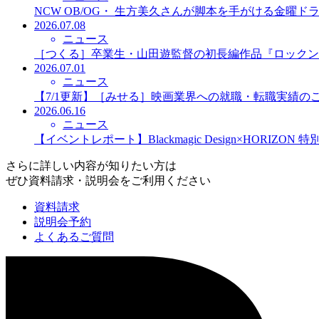
NCW OB/OG・ 生方美久さんが脚本を手がける金曜
2026.07.08
ニュース
［つくる］卒業生・山田遊監督の初長編作品『ロックン
2026.07.01
ニュース
【7/1更新】［みせる］映画業界への就職・転職実績の
2026.06.16
ニュース
【イベントレポート】Blackmagic Design×HORIZO
さらに詳しい内容が知りたい方は
ぜひ資料請求・説明会をご利用ください
資料請求
説明会予約
よくあるご質問