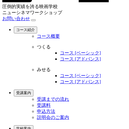
圧倒的実績を誇る映画学校
ニューシネマワークショップ
お問い合わせ
コース紹介
コース概要
つくる
コース [ベーシック]
コース [アドバンス]
みせる
コース [ベーシック]
コース [アドバンス]
受講案内
受講までの流れ
受講料
申込方法
説明会のご案内
学校案内