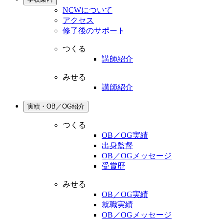
NCWについて
アクセス
修了後のサポート
つくる
講師紹介
みせる
講師紹介
実績・OB／OG紹介
つくる
OB／OG実績
出身監督
OB／OGメッセージ
受賞歴
みせる
OB／OG実績
就職実績
OB／OGメッセージ