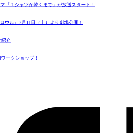
ドラマ『Ｔシャツが乾くまで』が放送スタート！
ロウル』7月11日（土）より劇場公開！
ご紹介
N 特別ワークショップ！